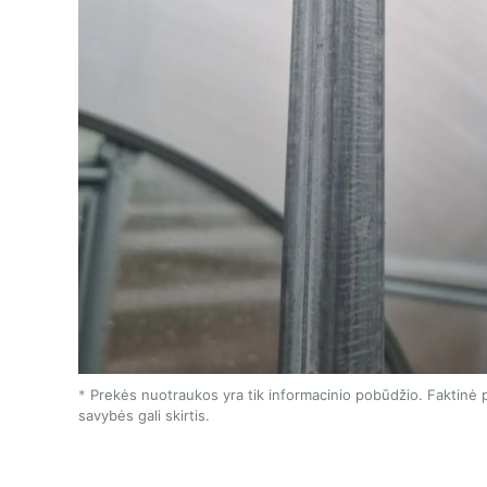
Prekės nuotraukos yra tik informacinio pobūdžio. Faktinė p
savybės gali skirtis.