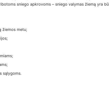
eribotoms sniego apkrovoms – sniego valymas žiemą yra būt
mą žiemos metu;
jos;
namiams;
ams;
os sąlygoms.