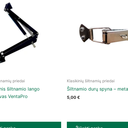
tnamių priedai
Klasikinių šiltnamių priedai
is šiltnamio lango
Šiltnamio durų spyna – meta
uvas VentaPro
5,00
€