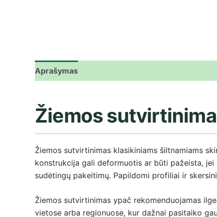
Aprašymas
Papildoma informacija
Atsiliepima
Žiemos sutvirtinima
Žiemos sutvirtinimas klasikiniams šiltnamiams skir
konstrukcija gali deformuotis ar būti pažeista, je
sudėtingų pakeitimų. Papildomi profiliai ir skersi
Žiemos sutvirtinimas ypač rekomenduojamas ilgesni
vietose arba regionuose, kur dažnai pasitaiko gau