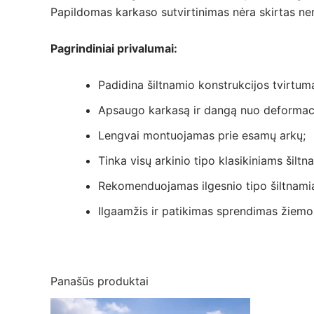
Papildomas karkaso sutvirtinimas nėra skirtas n
Pagrindiniai privalumai:
Padidina šiltnamio konstrukcijos tvirtu
Apsaugo karkasą ir dangą nuo deformaci
Lengvai montuojamas prie esamų arkų;
Tinka visų arkinio tipo klasikiniams šilt
Rekomenduojamas ilgesnio tipo šiltnami
Ilgaamžis ir patikimas sprendimas žiem
Panašūs produktai