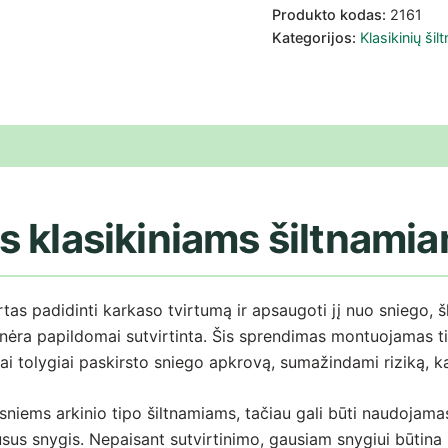
Produkto kodas:
2161
Kategorijos:
Klasikinių šil
i (0)
s klasikiniams šiltnami
tas padidinti karkaso tvirtumą ir apsaugoti jį nuo sniego, š
i nėra papildomai sutvirtinta. Šis sprendimas montuojamas ti
niai tolygiai paskirsto sniego apkrovą, sumažindami riziką, k
ems arkinio tipo šiltnamiams, tačiau gali būti naudojamas i
sus snygis. Nepaisant sutvirtinimo, gausiam snygiui būtina r