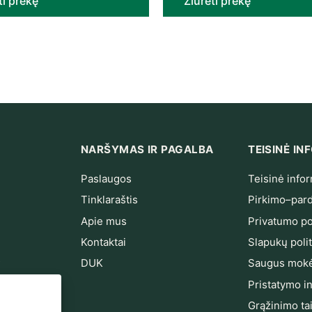
ti prekę
Žiūrėti prekę
NARŠYMAS IR PAGALBA
TEISINĖ I
Paslaugos
Teisinė infor
Tinklaraštis
Pirkimo–pard
Apie mus
Privatumo pol
Kontaktai
Slapukų polit
s
DUK
Saugus mokė
ndarinimas
Pristatymo i
Grąžinimo ta