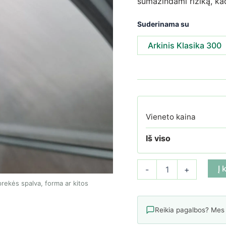
sumažindami riziką, kad
Suderinama su
Arkinis Klasika 300
Vieneto kaina
Iš viso
produkto kiekis: Žiemos su
Į 
-
+
rekės spalva, forma ar kitos
Reikia pagalbos? Mes