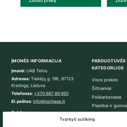
Žiūrėti prekę
Žiūrė
ĮMONĖS INFORMACIJA
PARDUOTUVĖS
KATEGORIJOS
Įmonė:
UAB Tehis
Adresas:
Tiekėjų g. 19E, 97123
Visos prekės
Kretinga, Lietuva
Šiltnamiai
Telefonas:
+370 687 89 950
Polikarbonatas
El. paštas:
info@norhage.lt
Plastikai ir gumo
Sekite mus
Tvirtinimas ir sa
Tvarkyti sutikimą
Sodas ir terasa
Facebook
Instagram
YouTube
LinkedIn