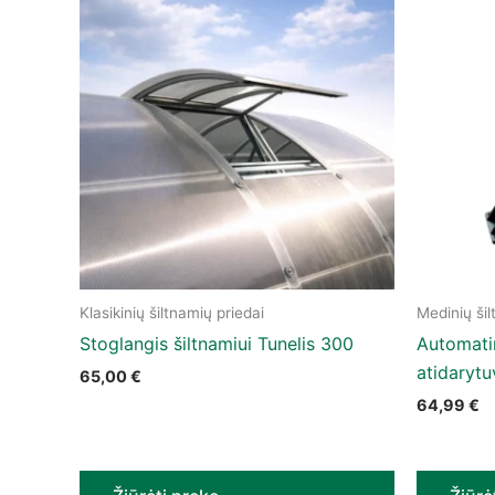
Klasikinių šiltnamių priedai
Medinių šil
Stoglangis šiltnamiui Tunelis 300
Automatin
atidaryt
65,00
€
64,99
€