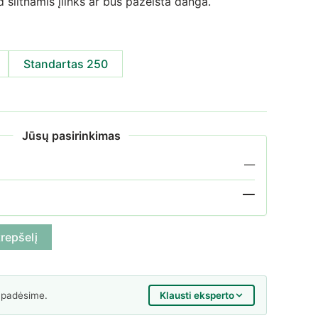
 šiltnamis įlinks ar bus pažeista danga.
Standartas 250
Jūsų pasirinkimas
—
—
tvirtinimas klasikiniams šiltnamiams
krepšelį
Klausti eksperto
 padėsime.