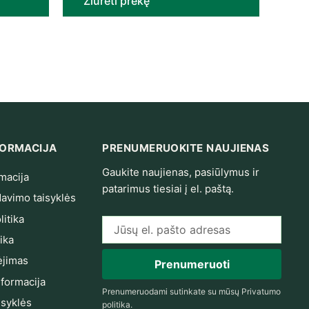
Žiūrėti prekę
NFORMACIJA
PRENUMERUOKITE NAUJIENAS
Gaukite naujienas, pasiūlymus ir
macija
patarimus tiesiai į el. paštą.
avimo taisyklės
itika
El. pašto adresas
ika
jimas
Prenumeruoti
nformacija
Prenumeruodami sutinkate su mūsų
Privatumo
isyklės
politika
.