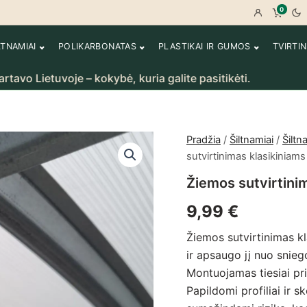
0
Prisijungt
Peržiū
LTNAMIAI
POLIKARBONATAS
PLASTIKAI IR GUMOS
TVIRTI
ietuvoje – kokybė, kuria galite pasitikėti.
Ra
Pradžia
/
Šiltnamiai
/
Šiltn
sutvirtinimas klasikiniam
Žiemos sutvirtini
9,99
€
Žiemos sutvirtinimas k
ir apsaugo jį nuo snieg
Montuojamas tiesiai pr
Papildomi profiliai ir s