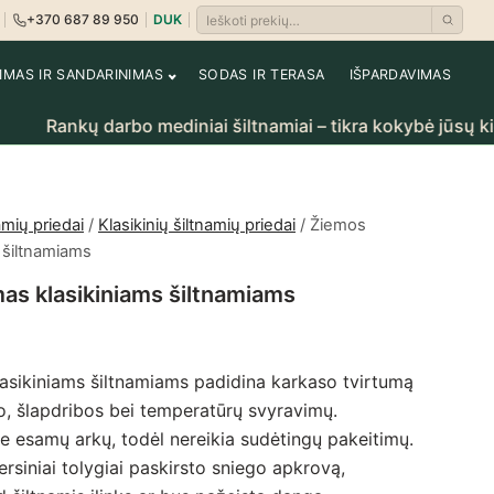
+370 687 89 950
DUK
Ieškoti prekių
i
rėti krepšelį
NIMAS IR SANDARINIMAS
SODAS IR TERASA
IŠPARDAVIMAS
nkų darbo mediniai šiltnamiai – tikra kokybė jūsų kiemui.
amių priedai
/
Klasikinių šiltnamių priedai
/ Žiemos
s šiltnamiams
mas klasikiniams šiltnamiams
lasikiniams šiltnamiams padidina karkaso tvirtumą
o, šlapdribos bei temperatūrų svyravimų.
ie esamų arkų, todėl nereikia sudėtingų pakeitimų.
kersiniai tolygiai paskirsto sniego apkrovą,