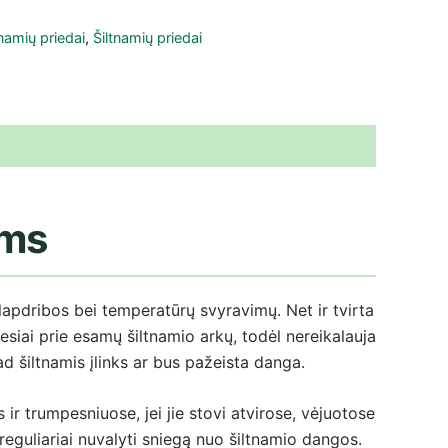
tnamių priedai
,
Šiltnamių priedai
ams
lapdribos bei temperatūrų svyravimų. Net ir tvirta
esiai prie esamų šiltnamio arkų, todėl nereikalauja
ad šiltnamis įlinks ar bus pažeista danga.
r trumpesniuose, jei jie stovi atvirose, vėjuotose
eguliariai nuvalyti sniegą nuo šiltnamio dangos.