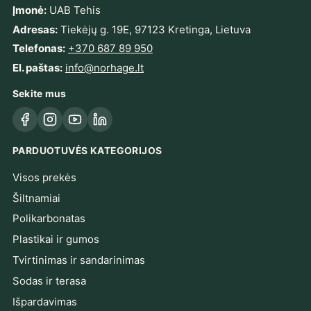
Įmonė:
UAB Tehis
Adresas:
Tiekėjų g. 19E, 97123 Kretinga, Lietuva
Telefonas:
+370 687 89 950
El. paštas:
info@norhage.lt
Sekite mus
Facebook
Instagram
YouTube
LinkedIn
PARDUOTUVĖS KATEGORIJOS
Visos prekės
Šiltnamiai
Polikarbonatas
Plastikai ir gumos
Tvirtinimas ir sandarinimas
Sodas ir terasa
Išpardavimas