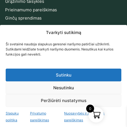
Grąžinimo taisyklės
Prieinamumo pareiškimas
Ginčų sprendimas
PRENUMERUOKITE NAUJIENAS
Tvarkyti sutikimą
Gaukite naujienas, pasiūlymus ir patarimus tiesiai į el.
Ši svetainė naudoja slapukus geresnei naršymo patirčiai užtikrinti.
paštą.
Sutikdami leidžiate tvarkyti naršymo duomenis. Nesutikus kai kurios
funkcijos gali neveikti.
El. pašto adresas
Prenumeruoti
Sutinku
Prenumeruodami sutinkate su mūsų
Privatumo politika
.
Nesutinku
© 2026 Norhage
Peržiūrėti nustatymus
B2B portalas
Privatumo politika
Slapukų politika
0
Slapukų
Privatumo
Nuosavybės ir autorystės
⚙️
Filtrai
politika
pareiškimas
pareiškimas