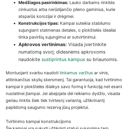
Medžiagos pasirinkimas:
Lauko darbams rinkitės
cinkuotus arba nerūdijančio plieno gaminius, kurie
atsparūs korozijai ir drėgmei.
Konstrukcijos tipas:
Kampai suteikia stabilumo
sujungiant statmenas detales, o plokštelės idealiai
tinka paviršių sujungimui ar sutvirtinimui.
Apkrovos vertinimas:
Visada įvertinkite
numatomą svorį; didesnėms apkrovoms
naudokite
sustiprintus kampus
su briaunomis.
Montuojant svarbu naudoti
tinkamus varžtus
ar vinis,
atitinkančius skylių skersmenį. Tai garantuoja, kad tvirtinimo
kampai ir plokštelės išlaikys savo formą ir funkciją net esant
nuolatinei įtampai. Jei abejojate dėl reikiamo dydžio, visada
geriau rinktis šiek tiek tvirtesnį variantą, užtikrinantį
papildomą saugumo rezervą jūsų projektui.
Tvirtinimo kampai konstrukcijoms
Šie kampai yra sukurti užtikrinti statųjį sujungimą tarp