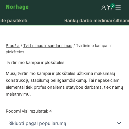
Pereiti prie turinio
0
Prisijungti
Peržiūrėti k
pasitikėti.
Rankų darbo mediniai šiltnamiai 
Pradžia
/
Tvirtinimas ir sandarinimas
/ Tvirtinimo kampai ir
plokštelės
Tvirtinimo kampai ir plokštelės
Mūsų tvirtinimo kampai ir plokštelės užtikrina maksimalų
konstrukcijų stabilumą bei ilgaamžiškumą. Tai nepakeičiami
elementai tiek profesionaliems statybos darbams, tiek namų
meistravimui.
Rūšiuojama pagal populiarumą
Rodomi visi rezultatai: 4