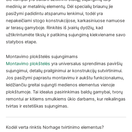
medinių ar metalinių elementų. Dėl specialių briaunų jie
pasižymi padidintu atsparumu lenkimui, todėl yra
nepakeičiami stogo konstrukcijose, karkasiniuose namuose
ar terasų gamyboje. Rinkitės iš įvairių dydžių, kad
užtikrintumėte tikslų ir patikimą sujungimą kiekviename savo
statybos etape.
Montavimo plokštelės sujungimams
Montavimo plokštelės
yra universalus sprendimas paviršių
sujungimui, detalių prailginimui ar konstrukcijų sutvirtinimui.
Jos pasižymi paprastu montavimu ir aukštu funkcionalumu,
leidžiančiu greitai sujungti medienos elementus vienoje
plokštumoje. Tai idealus pasirinkimas baldų gamybai, tvorų
remontui ar kitiems smulkiems ūkio darbams, kur reikalingas
tvirtas ir estetiškas sujungimas.
Kodėl verta rinktis Norhage tvirtinimo elementus?