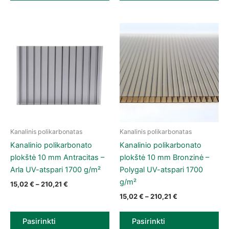
Kanalinis polikarbonatas
Kanalinis polikarbonatas
This product has multiple variants. The options may be chose
This product has multiple vari
Kanalinio polikarbonato
Kanalinio polikarbonato
plokštė 10 mm Antracitas –
plokštė 10 mm Bronzinė –
Arla UV-atspari 1700 g/m²
Polygal UV-atspari 1700
g/m²
Price range: 15,02 € through 210,21 €
15,02
€
–
210,21
€
Price range: 15
15,02
€
–
210,21
€
Pasirinkti
Pasirinkti