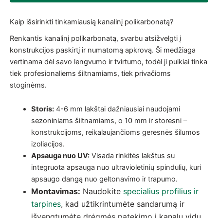
Kaip išsirinkti tinkamiausią kanalinį polikarbonatą?
Renkantis kanalinį polikarbonatą, svarbu atsižvelgti į
konstrukcijos paskirtį ir numatomą apkrovą. Ši medžiaga
vertinama dėl savo lengvumo ir tvirtumo, todėl ji puikiai tinka
tiek profesionaliems šiltnamiams, tiek privačioms
stoginėms.
Storis:
4-6 mm lakštai dažniausiai naudojami
sezoniniams šiltnamiams, o 10 mm ir storesni –
konstrukcijoms, reikalaujančioms geresnės šilumos
izoliacijos.
Apsauga nuo UV:
Visada rinkitės lakštus su
integruota apsauga nuo ultravioletinių spindulių, kuri
apsaugo dangą nuo geltonavimo ir trapumo.
Montavimas:
Naudokite
specialius profilius ir
tarpines
, kad užtikrintumėte sandarumą ir
išvengtumėte drėgmės patekimo į kanalų vidų.