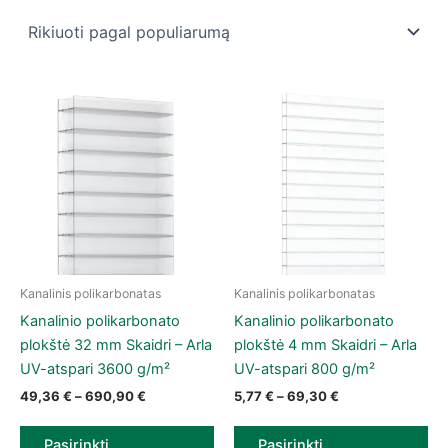
Kanalinis polikarbonatas
Kanalinis polikarbonatas
This product has multiple variants. The options may be chose
This product has multiple vari
Kanalinio polikarbonato
Kanalinio polikarbonato
plokštė 32 mm Skaidri – Arla
plokštė 4 mm Skaidri – Arla
UV-atspari 3600 g/m²
UV-atspari 800 g/m²
Price range: 49,36 € through 690,90 €
Price range: 5,7
49,36
€
–
690,90
€
5,77
€
–
69,30
€
Pasirinkti
Pasirinkti