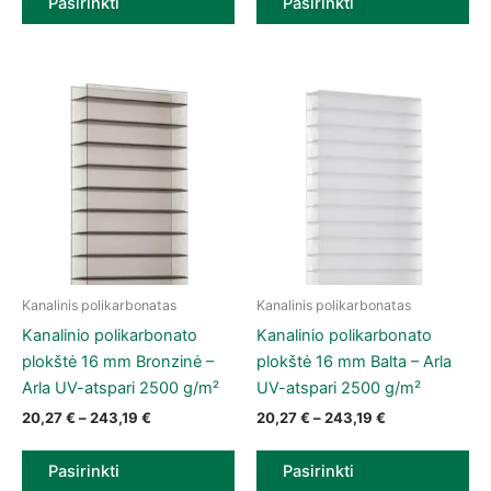
Pasirinkti
Pasirinkti
Kanalinis polikarbonatas
Kanalinis polikarbonatas
This product has multiple variants. The options may be chose
This product has multiple vari
Kanalinio polikarbonato
Kanalinio polikarbonato
plokštė 16 mm Bronzinė –
plokštė 16 mm Balta – Arla
Arla UV-atspari 2500 g/m²
UV-atspari 2500 g/m²
Price range: 20,27 € through 243,19 €
Price range: 2
20,27
€
–
243,19
€
20,27
€
–
243,19
€
Pasirinkti
Pasirinkti