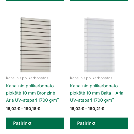
Kanalinis polikarbonatas
Kanalinis polikarbonatas
This product has multiple variants. The options may be chose
This product has multiple vari
Kanalinio polikarbonato
Kanalinio polikarbonato
plokštė 10 mm Bronzinė –
plokštė 10 mm Balta – Arla
Arla UV-atspari 1700 g/m²
UV-atspari 1700 g/m²
Price range: 15,02 € through 180,18 €
Price range: 15
15,02
€
–
180,18
€
15,02
€
–
180,21
€
Pasirinkti
Pasirinkti