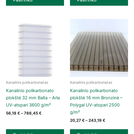
Kanalinis polikarbonatas
Kanalinis polikarbonatas
This product has multiple variants. The options may be chose
This product has multiple vari
Kanalinio polikarbonato
Kanalinio polikarbonato
plokštė 32 mm Balta – Arla
plokštė 16 mm Bronzinė –
UV-atspari 3600 g/m²
Polygal UV-atspari 2500
g/m²
Price range: 56,18 € through 786,45 €
56,18
€
–
786,45
€
Price range: 2
20,27
€
–
243,19
€