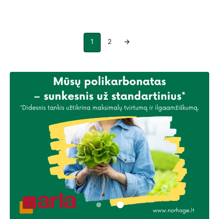
1
2
→