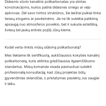
Didesnio storio kanalinis polikarbonatas yra skirtas
konstrukcijoms, kurios patiria didesnes sniego ar vėjo
apkrovas. Dėl savo tvirtos struktūros, šie lakštai puikiai tinka
terasų stogams ar pavėsinėms. Jie ne tik suteikia patikimą
apsaugą nuo atmosferos poveikio, bet ir sukuria estetišką,
šviesų bei jaukų erdvės pojūtį Jūsų kieme.
Kodėl verta rinktis mūsų siūlomą polikarbonatą?
Mes tiekiame tik sertifikuotą, aukščiausios kokybės kanalinį
polikarbonatą, kuris atitinka griežčiausius ilgaamžiškumo
standartus. Mūsų komanda visada pasiruošusi suteikti
profesionalią konsultaciją, kad Jūsų projektas būtų
įgyvendintas sklandžiai, o pristatymas pasiektų Jus saugiai
ir laiku.