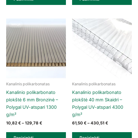
NAUJA
Kanalinis polikarbonatas
Kanalinis polikarbonatas
This product has multiple variants. The options may be chose
This product has multiple vari
Kanalinio polikarbonato
Kanalinio polikarbonato
plokštė 6 mm Bronzinė –
plokštė 40 mm Skaidri –
Polygal UV-atspari 1300
Polygal UV-atspari 4300
g/m²
g/m²
Price range: 10,82 € through 129,78 €
Price range: 61
10,82
€
–
129,78
€
61,50
€
–
430,51
€
Pasirinkti
Pasirinkti