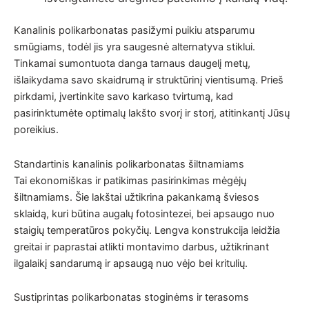
Kanalinis polikarbonatas pasižymi puikiu atsparumu
smūgiams, todėl jis yra saugesnė alternatyva stiklui.
Tinkamai sumontuota danga tarnaus daugelį metų,
išlaikydama savo skaidrumą ir struktūrinį vientisumą. Prieš
pirkdami, įvertinkite savo karkaso tvirtumą, kad
pasirinktumėte optimalų lakšto svorį ir storį, atitinkantį Jūsų
poreikius.
Standartinis kanalinis polikarbonatas šiltnamiams
Tai ekonomiškas ir patikimas pasirinkimas mėgėjų
šiltnamiams. Šie lakštai užtikrina pakankamą šviesos
sklaidą, kuri būtina augalų fotosintezei, bei apsaugo nuo
staigių temperatūros pokyčių. Lengva konstrukcija leidžia
greitai ir paprastai atlikti montavimo darbus, užtikrinant
ilgalaikį sandarumą ir apsaugą nuo vėjo bei kritulių.
Sustiprintas polikarbonatas stoginėms ir terasoms