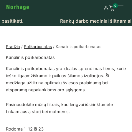
Pereiti prie turinio
0
Prisijungti
Peržiūrėti k
itikėti.
Rankų darbo mediniai šiltnamiai – t
Pradžia
/
Polikarbonatas
/ Kanalinis polikarbonatas
Kanalinis polikarbonatas
Kanalinis polikarbonatas yra idealus sprendimas tiems, kurie
ieško ilgaamžiškumo ir puikios šilumos izoliacijos. Ši
medžiaga užtikrina optimalų šviesos pralaidumą bei
atsparumą nepalankioms oro sąlygoms.
Pasinaudokite mūsų filtrais, kad lengvai išsirinktumėte
tinkamiausią storį bei matmenis.
Rūšiuojama pagal populiarumą
Rodoma 1–12 iš 23