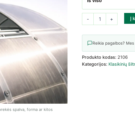
Iš viso
produkto kiekis: Stoglangis
Į 
-
+
Reikia pagalbos? Mes
Produkto kodas:
2106
Kategorijos:
Klasikinių šil
rekės spalva, forma ar kitos