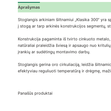
Aprašymas
Papildoma informacija
Atsiliepima
Stoglangis arkiniam šiltnamiui „Klasika 300“ yra s
į stogą ar tarp arkinės konstrukcijos segmentų, s
Konstrukcija pagaminta iš tvirto cinkuoto metalo,
natūraliai praleidžia šviesą ir apsaugo nuo kritul
įrankių ar sudėtingų montavimo darbų.
Stoglangis gerina oro cirkuliaciją, leidžia šiltn
efektyviau reguliuoti temperatūrą ir drėgmę, maži
Panašūs produktai