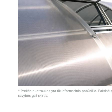
Prekės nuotraukos yra tik informacinio pobūdžio. Faktinė p
savybės gali skirtis.