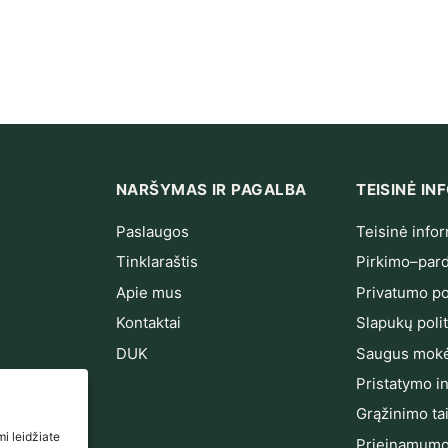
NARŠYMAS IR PAGALBA
TEISINĖ I
Paslaugos
Teisinė infor
Tinklaraštis
Pirkimo–pard
Apie mus
Privatumo pol
Kontaktai
Slapukų polit
s
DUK
Saugus mokė
ndarinimas
Pristatymo i
Grąžinimo ta
i leidžiate
Prieinamumo