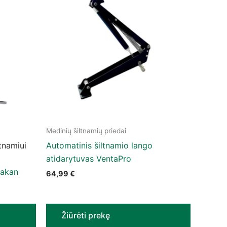
Medinių šiltnamių priedai
he product page
ltnamiui
Automatinis šiltnamio lango
atidarytuvas VentaPro
Makan
64,99
€
Žiūrėti prekę