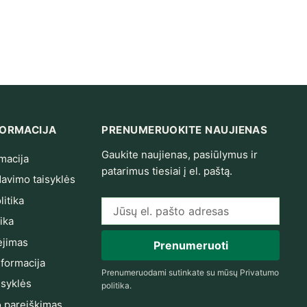
NFORMACIJA
PRENUMERUOKITE NAUJIENAS
Gaukite naujienas, pasiūlymus ir
macija
patarimus tiesiai į el. paštą.
avimo taisyklės
itika
El. pašto adresas
ika
jimas
Prenumeruoti
nformacija
Prenumeruodami sutinkate su mūsų
Privatumo
isyklės
politika
.
 pareiškimas