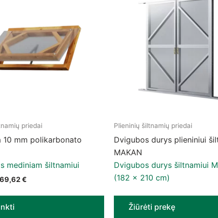
tnamių priedai
Plieninių šiltnamių priedai
 may be chosen on the product page
uct has multiple variants. The options may be chosen on t
a 10 mm polikarbonato
Dvigubos durys plieniniui ši
MAKAN
s mediniam šiltnamiui
Dvigubos durys šiltnamiui 
(182 x 210 cm)
Price range: 48,99 € through 69,62 €
69,62
€
inkti
Žiūrėti prekę