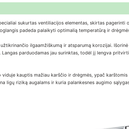
i (0)
pecialiai sukurtas ventiliacijos elementas, skirtas pagerinti
toglangis padeda palaikyti optimalią temperatūrą ir drėgmės 
 užtikrinančio ilgaamžiškumą ir atsparumą korozijai. Išorinė
ių. Langas parduodamas jau surinktas, todėl jį lengva pritvir
amio viduje kauptis mažiau karščio ir drėgmės, ypač karšto
na ligų riziką augalams ir kuria palankesnes augimo sąlygas