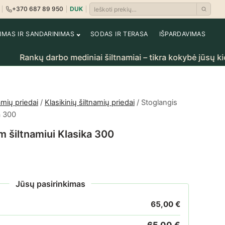
+370 687 89 950
DUK
Ieškoti prekių
i
rėti krepšelį
NIMAS IR SANDARINIMAS
SODAS IR TERASA
IŠPARDAVIMAS
ankų darbo mediniai šiltnamiai – tikra kokybė jūsų kiemui.
amių priedai
/
Klasikinių šiltnamių priedai
/ Stoglangis
a 300
m šiltnamiui Klasika 300
Jūsų pasirinkimas
65,00
€