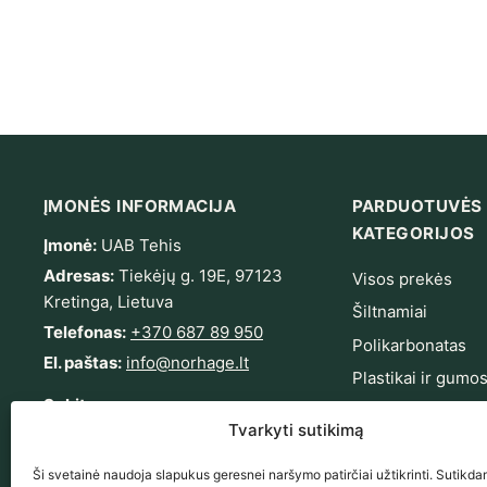
ĮMONĖS INFORMACIJA
PARDUOTUVĖS
KATEGORIJOS
Įmonė:
UAB Tehis
Adresas:
Tiekėjų g. 19E, 97123
Visos prekės
Kretinga, Lietuva
Šiltnamiai
Telefonas:
+370 687 89 950
Polikarbonatas
El. paštas:
info@norhage.lt
Plastikai ir gumo
Sekite mus
Tvirtinimas ir sa
Tvarkyti sutikimą
Sodas ir terasa
Facebook
Instagram
YouTube
LinkedIn
Ši svetainė naudoja slapukus geresnei naršymo patirčiai užtikrinti. Sutikdam
Išpardavimas