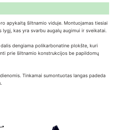
 oro apykaitą šiltnamio viduje. Montuojamas tiesiai
lygį, kas yra svarbu augalų augimui ir sveikatai.
 dalis dengiama polikarbonatine plokšte, kuri
tinti prie šiltnamio konstrukcijos be papildomų
mis dienomis. Tinkamai sumontuotas langas padeda
.