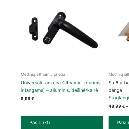
Medinių šiltnamių priedai
Medinių šil
This product has multiple variants. The options
This prod
Universali rankena šiltnamiui (durims
Su 6 arb
ir langams) – aliuminis, dešinė/kairė
danga
Stoglangi
8,99
€
48,99
€
–
Pasirinkti
Pasir