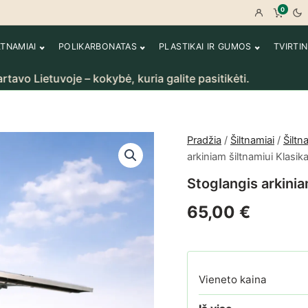
0
Prisijungt
Peržiū
LTNAMIAI
POLIKARBONATAS
PLASTIKAI IR GUMOS
TVIRTI
ietuvoje – kokybė, kuria galite pasitikėti.
R
Pradžia
/
Šiltnamiai
/
Šiltn
arkiniam šiltnamiui Klasik
Stoglangis arkinia
65,00
€
Vieneto kaina