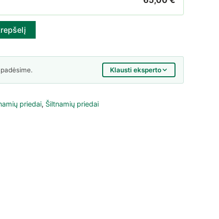
65,00
€
 arkiniam šiltnamiui Klasika 300
krepšelį
Klausti eksperto
 padėsime.
tnamių priedai
,
Šiltnamių priedai