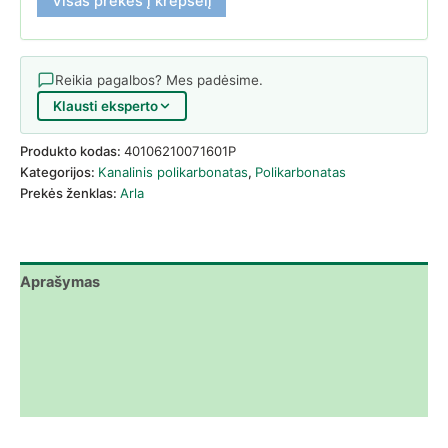
Visas prekes į krepšelį
Reikia pagalbos? Mes padėsime.
Klausti eksperto
Produkto kodas:
40106210071601P
Kategorijos:
Kanalinis polikarbonatas
,
Polikarbonatas
Prekės ženklas:
Arla
Aprašymas
Papildoma informacija
Atsisiuntimai
Atsiliepimai (0)