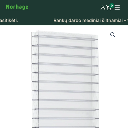
Pereiti prie turinio
0
Prisijungti
Peržiūrėti k
ti.
Rankų darbo mediniai šiltnamiai – tikra 