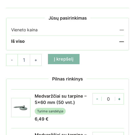
Jūsų pasirinkimas
Vieneto kaina
—
—
Iš viso
produkto kiekis: Kanalinio polikarbonato plokštė 16 mm Skaidri 
Į krepšelį
-
+
Pilnas rinkinys
Medvaržčiai su tarpine –
-
+
Medvaržčiai su tarpin
5x60 mm (50 vnt.)
Turime sandėlyje
6,49
€