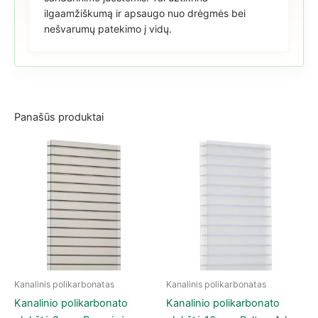
ilgaamžiškumą ir apsaugo nuo drėgmės bei
nešvarumų patekimo į vidų.
Panašūs produktai
Kanalinis polikarbonatas
Kanalinis polikarbonatas
This product has multiple variants. The options may be chose
This product has multiple vari
Kanalinio polikarbonato
Kanalinio polikarbonato