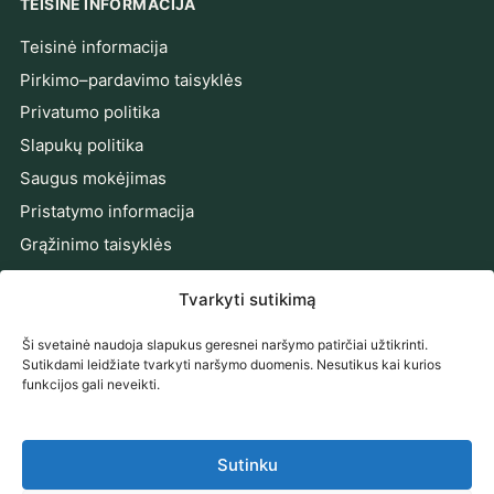
TEISINĖ INFORMACIJA
Teisinė informacija
Pirkimo–pardavimo taisyklės
Privatumo politika
Slapukų politika
Saugus mokėjimas
Pristatymo informacija
Grąžinimo taisyklės
Prieinamumo pareiškimas
Tvarkyti sutikimą
Ginčų sprendimas
Ši svetainė naudoja slapukus geresnei naršymo patirčiai užtikrinti.
PRENUMERUOKITE NAUJIENAS
Sutikdami leidžiate tvarkyti naršymo duomenis. Nesutikus kai kurios
funkcijos gali neveikti.
Gaukite naujienas, pasiūlymus ir patarimus tiesiai į el.
paštą.
Sutinku
El. pašto adresas
Prenumeruoti