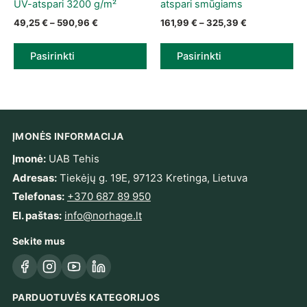
UV-atspari 3200 g/m²
atspari smūgiams
Price range: 49,25 € through 590,96 €
Price range: 
49,25
€
–
590,96
€
161,99
€
–
325,39
€
Pasirinkti
Pasirinkti
ĮMONĖS INFORMACIJA
Įmonė:
UAB Tehis
Adresas:
Tiekėjų g. 19E, 97123 Kretinga, Lietuva
Telefonas:
+370 687 89 950
El. paštas:
info@norhage.lt
Sekite mus
Facebook
Instagram
YouTube
LinkedIn
PARDUOTUVĖS KATEGORIJOS