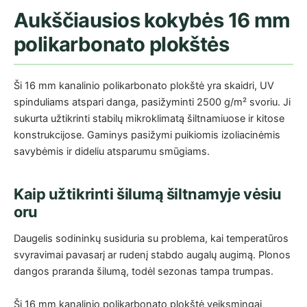
Aukščiausios kokybės 16 mm
polikarbonato plokštės
Ši 16 mm kanalinio polikarbonato plokštė yra skaidri, UV
spinduliams atspari danga, pasižyminti 2500 g/m² svoriu. Ji
sukurta užtikrinti stabilų mikroklimatą šiltnamiuose ir kitose
konstrukcijose. Gaminys pasižymi puikiomis izoliacinėmis
savybėmis ir dideliu atsparumu smūgiams.
Kaip užtikrinti šilumą šiltnamyje vėsiu
oru
Daugelis sodininkų susiduria su problema, kai temperatūros
svyravimai pavasarį ar rudenį stabdo augalų augimą. Plonos
dangos praranda šilumą, todėl sezonas tampa trumpas.
Ši 16 mm kanalinio polikarbonato plokštė veiksmingai