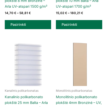
plokštė 8 mm Bronzinė –
plokštė 10 mm Balta – Arla
Arla UV-atspari 1500 g/m²
UV-atspari 1700 g/m²
Price range: 14,70 € through 58,81 €
Price range: 15
14,70
€
–
58,81
€
15,02
€
–
180,21
€
Pasirinkti
Pasirinkti
Kanalinis polikarbonatas
Monolitinis polikarbonatas
This product has multiple variants. The options may be chose
This product has multiple vari
Kanalinio polikarbonato
Monolitinio polikarbonato
plokštė 25 mm Balta – Arla
plokštė 4mm Bronzinė – UV,