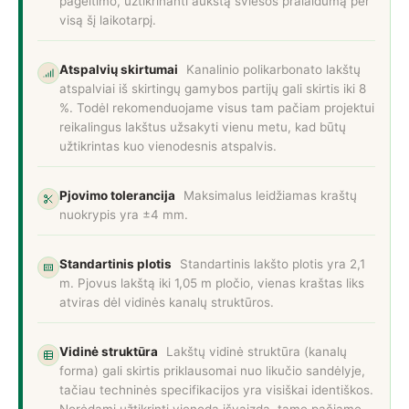
pageltimo, užtikrinanti aukštą šviesos pralaidumą per
visą šį laikotarpį.
Atspalvių skirtumai
Kanalinio polikarbonato lakštų
atspalviai iš skirtingų gamybos partijų gali skirtis iki 8
%. Todėl rekomenduojame visus tam pačiam projektui
reikalingus lakštus užsakyti vienu metu, kad būtų
užtikrintas kuo vienodesnis atspalvis.
Pjovimo tolerancija
Maksimalus leidžiamas kraštų
nuokrypis yra ±4 mm.
Standartinis plotis
Standartinis lakšto plotis yra 2,1
m. Pjovus lakštą iki 1,05 m pločio, vienas kraštas liks
atviras dėl vidinės kanalų struktūros.
Vidinė struktūra
Lakštų vidinė struktūra (kanalų
forma) gali skirtis priklausomai nuo likučio sandėlyje,
tačiau techninės specifikacijos yra visiškai identiškos.