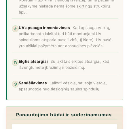
Norėdami užtikrinti vienodą išvaizdą, tame pačiame
užsakyme niekada nemaišome skirtingų struktūrų
tipų.
UV apsauga ir montavimas
Kad apsauga veiktų,
polikarbonato lakštai turi būti montuojami UV
spinduliams atsparia puse į viršų (į išorę). UV pusė
yra aiškiai pažymėta ant apsauginės plėvelės.
Elgtis atsargiai
Su lakštais elkitės atsargiai, kad
išvengtumėte įbrėžimų ir pažeidimų.
Sandėliavimas
Laikyti vėsioje, sausoje vietoje,
apsaugotoje nuo tiesioginių saulės spindulių.
Panaudojimo būdai ir suderinamumas