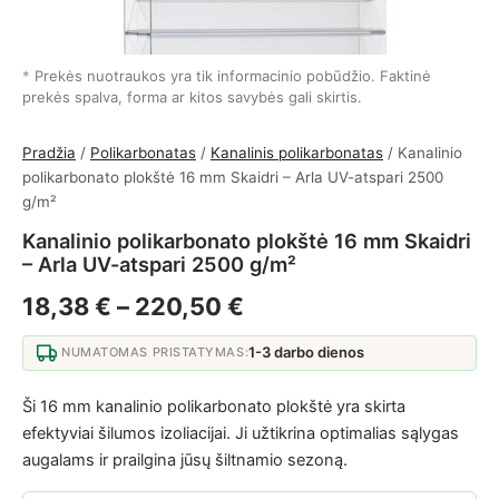
Prekės nuotraukos yra tik informacinio pobūdžio. Faktinė
prekės spalva, forma ar kitos savybės gali skirtis.
Pradžia
/
Polikarbonatas
/
Kanalinis polikarbonatas
/ Kanalinio
polikarbonato plokštė 16 mm Skaidri – Arla UV-atspari 2500
g/m²
Kanalinio polikarbonato plokštė 16 mm Skaidri
– Arla UV-atspari 2500 g/m²
Price range: 18,38 €
18,38
€
–
220,50
€
1-3 darbo dienos
NUMATOMAS PRISTATYMAS:
Ši 16 mm kanalinio polikarbonato plokštė yra skirta
efektyviai šilumos izoliacijai. Ji užtikrina optimalias sąlygas
augalams ir prailgina jūsų šiltnamio sezoną.