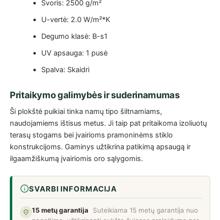
Svoris: 2500 g/m²
U-vertė: 2.0 W/m²*K
Degumo klasė: B-s1
UV apsauga: 1 pusė
Spalva: Skaidri
Pritaikymo galimybės ir suderinamumas
Ši plokštė puikiai tinka namų tipo šiltnamiams,
naudojamiems ištisus metus. Ji taip pat pritaikoma izoliuotų
terasų stogams bei įvairioms pramoninėms stiklo
konstrukcijoms. Gaminys užtikrina patikimą apsaugą ir
ilgaamžiškumą įvairiomis oro sąlygomis.
SVARBI INFORMACIJA
15 metų garantija
Suteikiama 15 metų garantija nuo