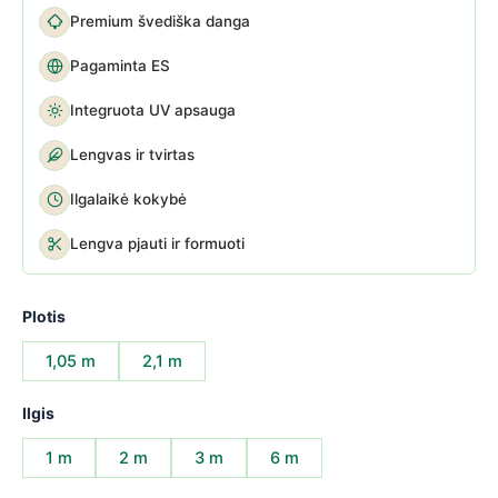
Premium švediška danga
Pagaminta ES
Integruota UV apsauga
Lengvas ir tvirtas
Ilgalaikė kokybė
Lengva pjauti ir formuoti
Plotis
1,05 m
2,1 m
Ilgis
1 m
2 m
3 m
6 m