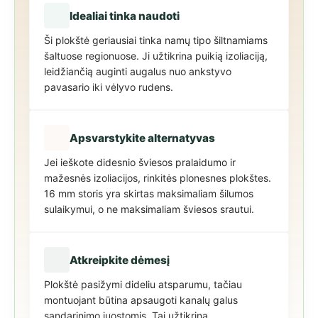
Idealiai tinka naudoti
Ši plokštė geriausiai tinka namų tipo šiltnamiams
šaltuose regionuose. Ji užtikrina puikią izoliaciją,
leidžiančią auginti augalus nuo ankstyvo
pavasario iki vėlyvo rudens.
Apsvarstykite alternatyvas
Jei ieškote didesnio šviesos pralaidumo ir
mažesnės izoliacijos, rinkitės plonesnes plokštes.
16 mm storis yra skirtas maksimaliam šilumos
sulaikymui, o ne maksimaliam šviesos srautui.
Atkreipkite dėmesį
Plokštė pasižymi dideliu atsparumu, tačiau
montuojant būtina apsaugoti kanalų galus
sandarinimo juostomis. Tai užtikrina