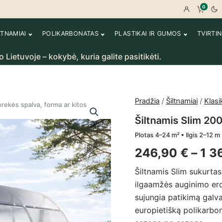
0
Prisijungt
Peržiū
LTNAMIAI
POLIKARBONATAS
PLASTIKAI IR GUMOS
TVIRTI
 kokybė, kuria galite pasitikėti.
Rankų darbo
Pradžia
/
Šiltnamiai
/
Klasi
rekės spalva, forma ar kitos
Šiltnamis Slim 20
Plotas 4–24 m² • Ilgis 2–12 m
246,90
€
–
1 3
Šiltnamis Slim sukurtas
ilgaamžės auginimo erdv
sujungia patikimą galv
europietišką polikarbo