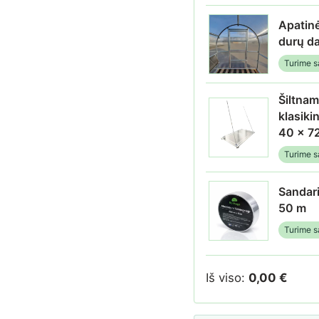
Apatinė
durų da
Turime s
Šiltnam
klasiki
40 x 7
Turime s
Sandar
50 m
Turime s
Iš viso:
0,00
€