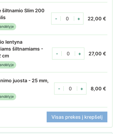
 šiltnamio Slim 200
lis
-
+
22,00
€
Apatinė šiltnamio Slim 200 durų dalis
andėlyje
io lentyna
niams šiltnamiams -
-
+
27,00
€
2 cm
Šiltnamio lentyna klasikiniams šiltnamiam
andėlyje
inimo juosta - 25 mm,
-
+
8,00
€
Polikarbonato sandarinimo juosta, alium
andėlyje
Visas prekes į krepšelį