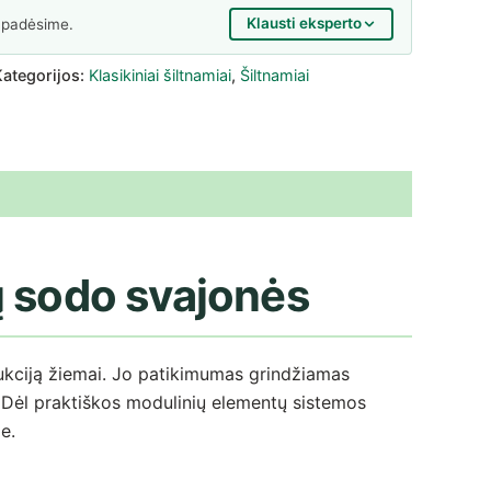
Klausti eksperto
 padėsime.
Kategorijos:
Klasikiniai šiltnamiai
,
Šiltnamiai
sų sodo svajonės
ukciją žiemai. Jo patikimumas grindžiamas
ų. Dėl praktiškos modulinių elementų sistemos
je.