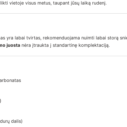
likti vietoje visus metus, taupant jūsų laiką rudenį.
 yra labai tvirtas, rekomenduojama nuimti labai storą sni
mo juosta
nėra įtraukta į standartinę komplektaciją.
karbonatas
)
durų dalis)