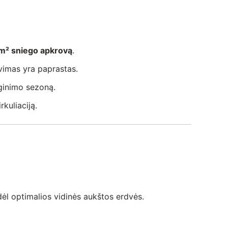
m² sniego apkrovą
.
vimas yra paprastas.
ginimo sezoną.
rkuliaciją.
ėl optimalios vidinės aukštos erdvės.