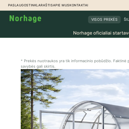
Pereiti prie turinio
PASLAUGOS
TINKLARAŠTIS
APIE MUS
KONTAKTAI
VISOS PREKĖS
ŠI
Norhage oficialiai startavo Lietuvoje –
Prekės nuotraukos yra tik informacinio pobūdžio. Faktinė p
savybės gali skirtis.