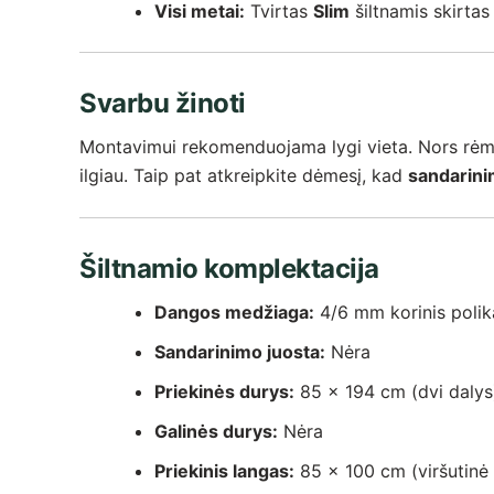
Visi metai:
Tvirtas
Slim
šiltnamis skirtas 
Svarbu žinoti
Montavimui rekomenduojama lygi vieta. Nors rėmas
ilgiau. Taip pat atkreipkite dėmesį, kad
sandarini
Šiltnamio komplektacija
Dangos medžiaga:
4/6 mm korinis poli
Sandarinimo juosta:
Nėra
Priekinės durys:
85 x 194 cm (dvi dalys
Galinės durys:
Nėra
Priekinis langas:
85 x 100 cm (viršutinė 