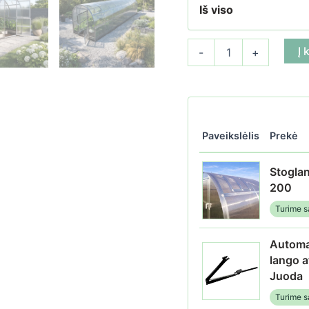
Iš viso
produkto kiekis: Šiltnamis
Į 
-
+
Paveikslėlis
Prekė
Stoglan
200
Turime s
Automat
lango a
Juoda
Turime s