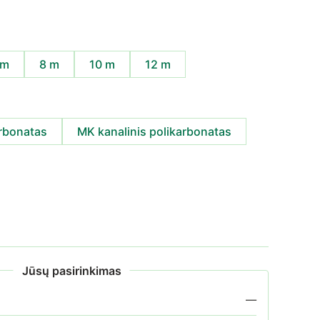
 m
8 m
10 m
12 m
arbonatas
MK kanalinis polikarbonatas
Jūsų pasirinkimas
—