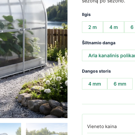
sezoną po sezono.
Ilgis
2 m
4 m
6
Šiltnamio danga
Arla kanalinis polik
Dangos storis
4 mm
6 mm
Vieneto kaina