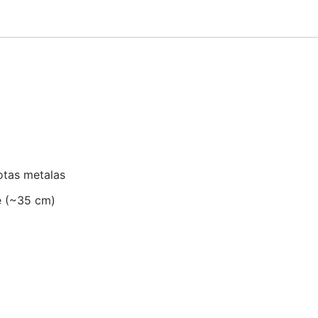
otas metalas
ę (~35 cm)