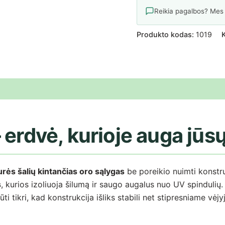
Reikia pagalbos? Mes
Produkto kodas:
1019
i (0)
 erdvė, kurioje auga jū
urės šalių kintančias oro sąlygas
be poreikio nuimti konstr
s
, kurios izoliuoja šilumą ir saugo augalus nuo UV spinduli
ūti tikri, kad konstrukcija išliks stabili net stipresniame vėjy