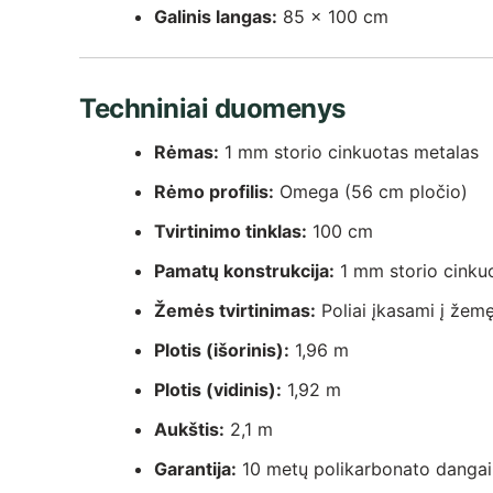
Galinis langas:
85 x 100 cm
Techniniai duomenys
Rėmas:
1 mm storio cinkuotas metalas
Rėmo profilis:
Omega (56 cm pločio)
Tvirtinimo tinklas:
100 cm
Pamatų konstrukcija:
1 mm storio cinku
Žemės tvirtinimas:
Poliai įkasami į žem
Plotis (išorinis):
1,96 m
Plotis (vidinis):
1,92 m
Aukštis:
2,1 m
Garantija:
10 metų polikarbonato dangai