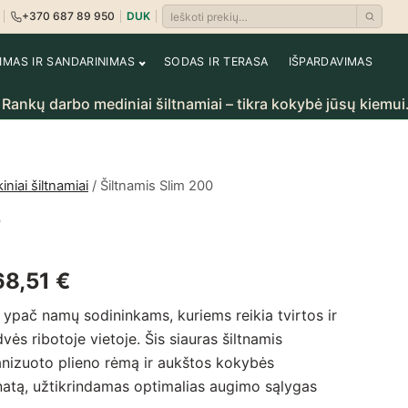
+370 687 89 950
DUK
Ieškoti prekių
i
rėti krepšelį
NIMAS IR SANDARINIMAS
SODAS IR TERASA
IŠPARDAVIMAS
 mediniai šiltnamiai – tikra kokybė jūsų kiemui.
kiniai šiltnamiai
/ Šiltnamis Slim 200
0
Price range: 246,90 € through 
68,51
€
 ypač namų sodininkams, kuriems reikia tvirtos ir
ės ribotoje vietoje. Šis siauras šiltnamis
anizuoto plieno rėmą ir aukštos kokybės
natą, užtikrindamas optimalias augimo sąlygas