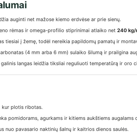
valumai
idžia auginti net mažose kiemo erdvėse ar prie sienų.
eno rėmas ir omega-profilio stiprinimai atlaiko net
240 kg/
 tiesiai į žemę, todėl nereikia papildomų pamatų ir monta
arbonatas (4 mm arba 6 mm) sulaiko šilumą ir prailgina au
alinis langas leidžia tiksliai reguliuoti temperatūrą ir oro ci
 kur plotis ribotas.
inka pomidorams, agurkams ir kitiems aukštiems augalams d
 nuo pavasario naktinių šalnų ir kaitrios dienos saulės.