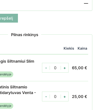
—
 Slim 200
krepšelį
Pilnas rinkinys
Kiekis
Kaina
gis šiltnamiui Slim
-
+
65,00
€
Stoglangis šiltnamiui Slim 200
andėlyje
inis šiltnamio
tidarytuvas Venta -
-
+
25,00
€
Automatinis šiltnamio lango atidarytuvas 
andėlyje