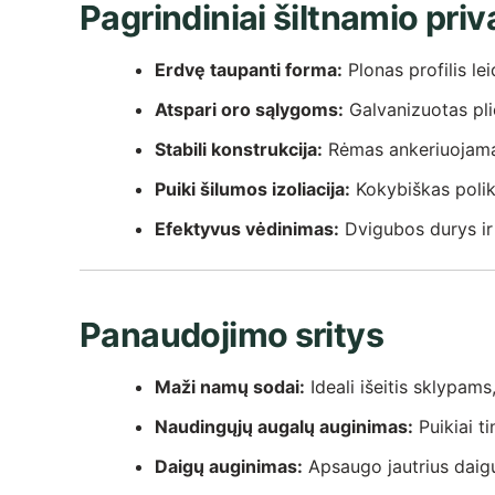
Pagrindiniai šiltnamio pri
Erdvę taupanti forma:
Plonas profilis le
Atspari oro sąlygoms:
Galvanizuotas pli
Stabili konstrukcija:
Rėmas ankeriuojamas
Puiki šilumos izoliacija:
Kokybiškas polik
Efektyvus vėdinimas:
Dvigubos durys ir g
Panaudojimo sritys
Maži namų sodai:
Ideali išeitis sklypams,
Naudingųjų augalų auginimas:
Puikiai t
Daigų auginimas:
Apsaugo jautrius daigus