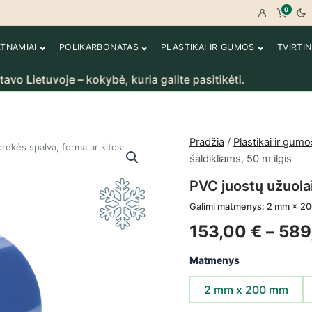
0
Prisijungt
Peržiū
LTNAMIAI
POLIKARBONATAS
PLASTIKAI IR GUMOS
TVIRTI
tuvoje – kokybė, kuria galite pasitikėti.
Ran
Pradžia
/
Plastikai ir gumo
rekės spalva, forma ar kitos
šaldikliams, 50 m ilgis
PVC juostų užuolai
Galimi matmenys: 2 mm × 2
153,00
€
–
589
Matmenys
2 mm x 200 mm