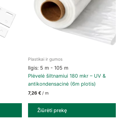
Plastikai ir gumos
he product page
ariants. The options may be chosen on the product page
Ilgis: 5 m - 105 m
Plėvelė šiltnamiui 180 mkr – UV &
40 € through 4,79 €
antikondensacinė (6m plotis)
7,26
€
/ m
Žiūrėti prekę