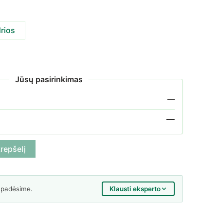
rios
Jūsų pasirinkimas
—
—
 užuolaidos šaldikliams, 50 m ilgis
krepšelį
Klausti eksperto
 padėsime.