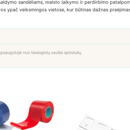
 šaldymo sandėliams, maisto laikymo ir perdirbimo patalpom
 Jos ypač veiksmingos vietose, kur būtinas dažnas praėjimas
apsaugotoje nuo tiesioginių saulės spindulių.