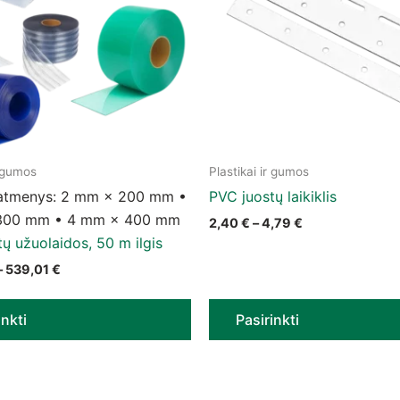
r gumos
Plastikai ir gumos
uct has multiple variants. The options may be chosen on t
This product has multiple v
atmenys: 2 mm × 200 mm •
PVC juostų laikiklis
300 mm • 4 mm × 400 mm
Price range: 2,
2,40
€
–
4,79
€
ų užuolaidos, 50 m ilgis
Price range: 149,00 € through 539,01 €
–
539,01
€
inkti
Pasirinkti