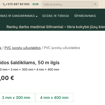
+370 687 89 950
DUK
Ieškoti prekių
i
rėti krepšelį
NIMAS IR SANDARINIMAS
SODAS IR TERASA
IŠPARDAVIMAS
kų darbo mediniai šiltnamiai – tikra kokybė jūsų kiemui.
s
/
PVC juostų užuolaidos
/ PVC juostų užuolaidos
dos šaldikliams, 50 m ilgis
00 mm • 3 mm × 300 mm • 4 mm × 400 mm
Price range: 153,00 € through 5
,00
€
3 mm x 300 mm
4 mm x 400 mm