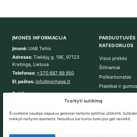
ĮMONĖS INFORMACIJA
PARDUOTUVĖS
KATEGORIJOS
Įmonė:
UAB Tehis
Adresas:
Tiekėjų g. 19E, 97123
Visos prekės
Kretinga, Lietuva
Šiltnamiai
Telefonas:
+370 687 89 950
Polikarbonatas
El. paštas:
info@norhage.lt
Plastikai ir gumo
Sekite mus
Tvirtinimas ir sa
Tvarkyti sutikimą
Sodas ir terasa
Facebook
Instagram
YouTube
LinkedIn
Ši svetainė naudoja slapukus geresnei naršymo patirčiai užtikrinti. Sutikdam
Išpardavimas
tvarkyti naršymo duomenis. Nesutikus kai kurios funkcijos gali neveikti.