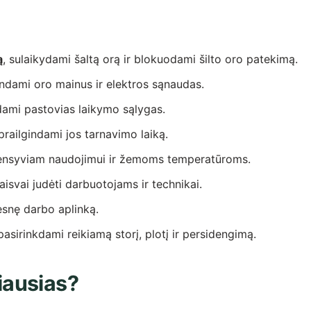
ą
, sulaikydami šaltą orą ir blokuodami šilto oro patekimą.
ndami oro mainus ir elektros sąnaudas.
ndami pastovias laikymo sąlygas.
 prailgindami jos tarnavimo laiką.
tensyviam naudojimui ir žemoms temperatūroms.
 laisvai judėti darbuotojams ir technikai.
snę darbo aplinką.
 pasirinkdami reikiamą storį, plotį ir persidengimą.
iausias?