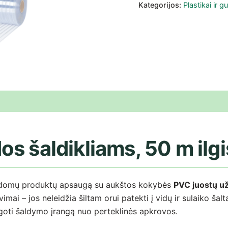
Kategorijos:
Plastikai ir 
i (0)
s šaldikliams, 50 m ilgi
 šaldomų produktų apsaugą su aukštos kokybės
PVC juostų už
imai – jos neleidžia šiltam orui patekti į vidų ir sulaiko ša
goti šaldymo įrangą nuo perteklinės apkrovos.