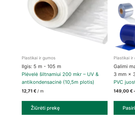
Plastikai ir gumos
Plastikai i
This prod
Ilgis: 5 m - 105 m
Galimi m
Plėvelė šiltnamiui 200 mkr – UV &
3 mm × 
antikondensacinė (10,5m plotis)
PVC juost
12,71
€
149,00
€
/ m
Žiūrėti prekę
Pasir