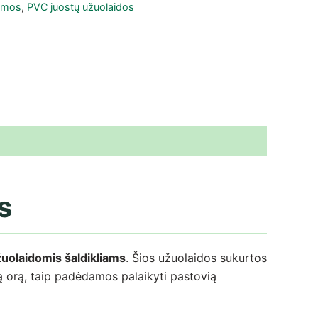
gumos
,
PVC juostų užuolaidos
s
uolaidomis šaldikliams
. Šios užuolaidos sukurtos
ltą orą, taip padėdamos palaikyti pastovią