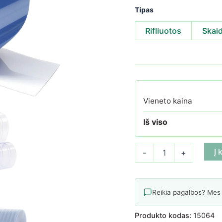
Tipas
Rifliuotos
Skaid
Vieneto kaina
Iš viso
produkto kiekis: PVC juostų
Į 
-
+
Reikia pagalbos? Mes
Produkto kodas:
15064