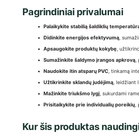
Pagrindiniai privalumai
Palaikykite stabilią šaldiklių temperatūr
Didinkite energijos efektyvumą
, sumaži
Apsaugokite produktų kokybę
, užtikri
Sumažinkite šaldymo įrangos apkrovą
,
Naudokite itin atsparų PVC
, tinkamą in
Užtikrinkite sklandų judėjimą
, leidžiant
Mažinkite triukšmo lygį
, sukurdami rame
Prisitaikykite prie individualių poreikių
,
Kur šis produktas nauding