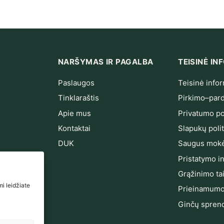
NARŠYMAS IR PAGALBA
TEISINĖ I
Paslaugos
Teisinė infor
Tinklaraštis
Pirkimo–pard
Apie mus
Privatumo pol
Kontaktai
Slapukų polit
s
DUK
Saugus mokė
ndarinimas
Pristatymo i
Grąžinimo ta
i leidžiate
Prieinamumo
Ginčų spren