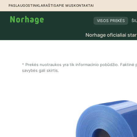
Pereiti prie turinio
PASLAUGOS
TINKLARAŠTIS
APIE MUS
KONTAKTAI
VISOS PREKĖS
ŠI
Norhage oficialiai startavo Lie
Prekės nuotraukos yra tik informacinio pobūdžio. Faktinė p
savybės gali skirtis.