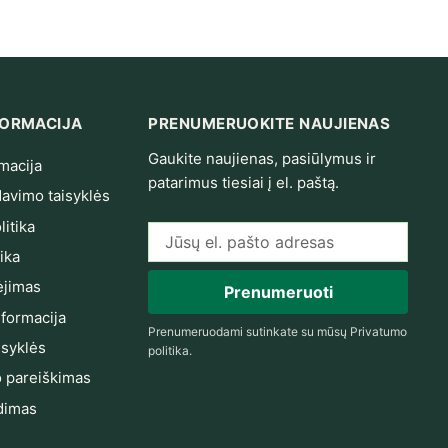
NFORMACIJA
PRENUMERUOKITE NAUJIENAS
Gaukite naujienas, pasiūlymus ir
macija
patarimus tiesiai į el. paštą.
avimo taisyklės
itika
El. pašto adresas
ika
jimas
Prenumeruoti
nformacija
Prenumeruodami sutinkate su mūsų
Privatumo
isyklės
politika
.
 pareiškimas
dimas