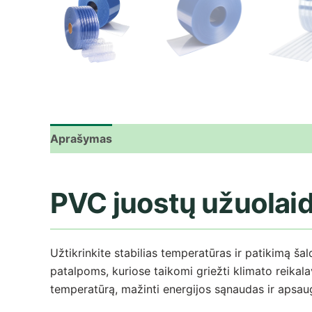
Aprašymas
Papildoma informacija
Atsiliepima
PVC juostų užuolaido
Užtikrinkite stabilias temperatūras ir patikimą
patalpoms, kuriose taikomi griežti klimato reikalav
temperatūrą, mažinti energijos sąnaudas ir apsau