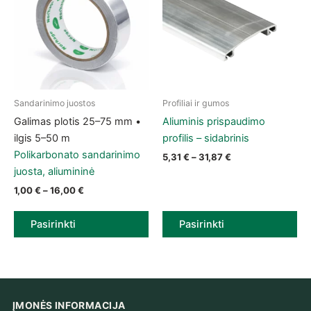
Sandarinimo juostos
Profiliai ir gumos
This product has multiple variants. The options may be chose
This product has multiple vari
Galimas plotis 25–75 mm •
Aliuminis prispaudimo
ilgis 5–50 m
profilis – sidabrinis
Polikarbonato sandarinimo
Price range: 5,31 
5,31
€
–
31,87
€
juosta, aliumininė
Price range: 1,00 € through 16,00 €
1,00
€
–
16,00
€
Pasirinkti
Pasirinkti
ĮMONĖS INFORMACIJA