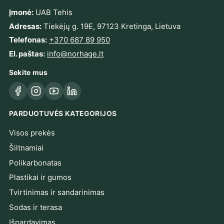
Įmonė:
UAB Tehis
Adresas:
Tiekėjų g. 19E, 97123 Kretinga, Lietuva
Telefonas:
+370 687 89 950
El. paštas:
info@norhage.lt
Sekite mus
Facebook
Instagram
YouTube
LinkedIn
PARDUOTUVĖS KATEGORIJOS
Visos prekės
Šiltnamiai
Polikarbonatas
Plastikai ir gumos
Tvirtinimas ir sandarinimas
Sodas ir terasa
Išpardavimas