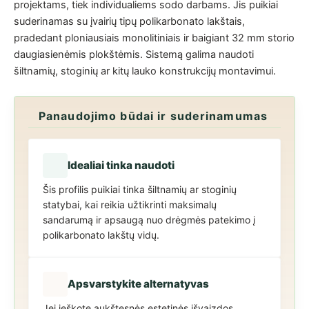
projektams, tiek individualiems sodo darbams. Jis puikiai
suderinamas su įvairių tipų polikarbonato lakštais,
pradedant ploniausiais monolitiniais ir baigiant 32 mm storio
daugiasienėmis plokštėmis. Sistemą galima naudoti
šiltnamių, stoginių ar kitų lauko konstrukcijų montavimui.
Panaudojimo būdai ir suderinamumas
Idealiai tinka naudoti
Šis profilis puikiai tinka šiltnamių ar stoginių
statybai, kai reikia užtikrinti maksimalų
sandarumą ir apsaugą nuo drėgmės patekimo į
polikarbonato lakštų vidų.
Apsvarstykite alternatyvas
Jei ieškote aukštesnės estetinės išvaizdos,