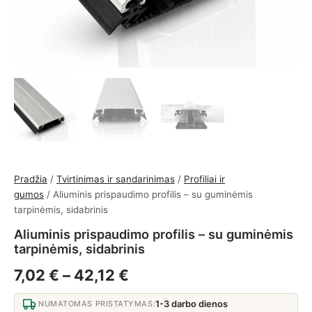
Pradžia
/
Tvirtinimas ir sandarinimas
/
Profiliai ir
gumos
/ Aliuminis prispaudimo profilis – su guminėmis
tarpinėmis, sidabrinis
Aliuminis prispaudimo profilis – su guminėmis
tarpinėmis, sidabrinis
Price range: 7,02 € thro
7,02
€
–
42,12
€
1-3 darbo dienos
NUMATOMAS PRISTATYMAS: