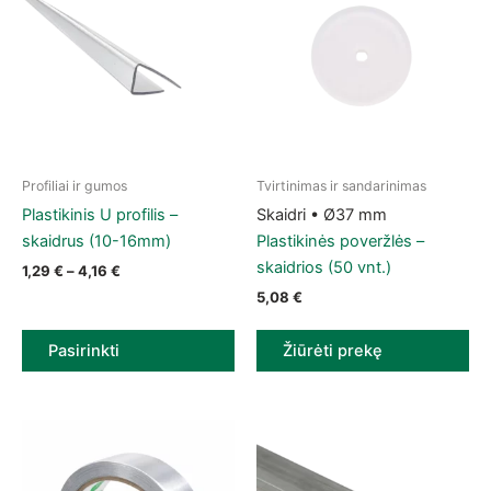
Profiliai ir gumos
Tvirtinimas ir sandarinimas
This product has multiple variants. The options may be chose
Plastikinis U profilis –
Skaidri • Ø37 mm
skaidrus (10-16mm)
Plastikinės poveržlės –
skaidrios (50 vnt.)
Price range: 1,29 € through 4,16 €
1,29
€
–
4,16
€
5,08
€
Pasirinkti
Žiūrėti prekę