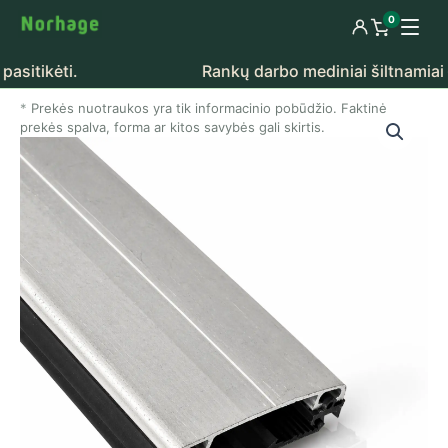
Pereiti prie turinio
0
Prisijungti
Peržiūrėti k
ikėti.
Rankų darbo mediniai šiltnamiai – tik
Prekės nuotraukos yra tik informacinio pobūdžio. Faktinė
prekės spalva, forma ar kitos savybės gali skirtis.