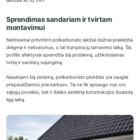
lakštais iki 32 mm.
Sprendimas sandariam ir tvirtam
montavimui
Netinkamai pritvirtinti polikarbonato lakštai dažnai praleidžia
drėgmę ir nešvarumus, o tai trumpina jų tarnavimo laiką. Šis
profilis efektyviai sprendžia šią problemą, užtikrindamas
tvirtą ir sandarų sujungimą.
Naudojant šią sistemą, polikarbonato plokštės yra saugiai
prispaudžiamos prie karkaso. Tai ne tik apsaugo nuo oro
sąlygų poveikio, bet ir išlaiko estetinę konstrukcijos išvaizdą
ilgą laiką.