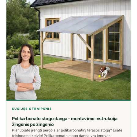
SUSIJĘS STRAIPSNIS
Polikarbonato stogo danga – montavimo instrukcija
žingsnis po žingsnio
Planuojate įrengti pergolą ar polikarbonatinį terasos stogą? Esate
teisingame kelyje! Polikarbonato stogo danga yra lengvas,