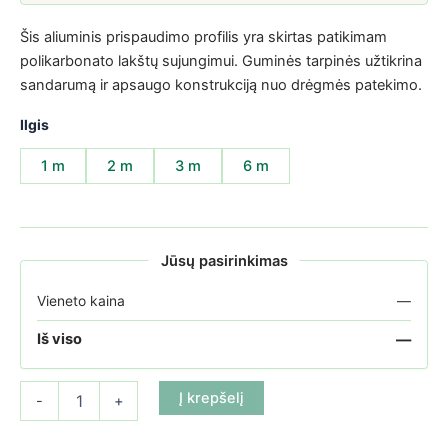
Šis aliuminis prispaudimo profilis yra skirtas patikimam
polikarbonato lakštų sujungimui. Guminės tarpinės užtikrina
sandarumą ir apsaugo konstrukciją nuo drėgmės patekimo.
Ilgis
1 m
2 m
3 m
6 m
Jūsų pasirinkimas
Vieneto kaina
—
—
Iš viso
produkto kiekis: Aliuminis prispaudimo profilis - su guminėmis tar
Į krepšelį
-
+