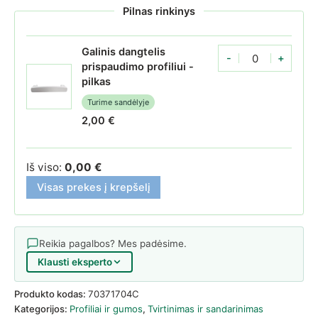
Pilnas rinkinys
Galinis dangtelis
-
+
Galinis dangtelis pris
prispaudimo profiliui -
pilkas
Turime sandėlyje
2,00
€
Iš viso:
0,00
€
Visas prekes į krepšelį
Reikia pagalbos? Mes padėsime.
Klausti eksperto
Produkto kodas:
70371704C
Kategorijos:
Profiliai ir gumos
,
Tvirtinimas ir sandarinimas