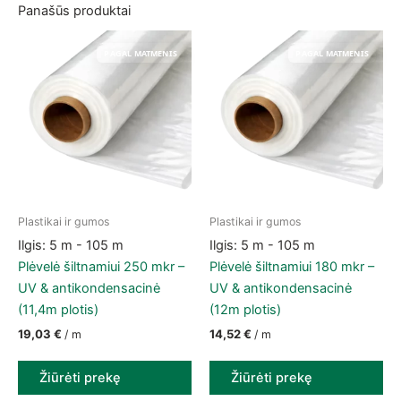
Panašūs produktai
PAGAL MATMENIS
PAGAL MATMENIS
Plastikai ir gumos
Plastikai ir gumos
Ilgis: 5 m - 105 m
Ilgis: 5 m - 105 m
Plėvelė šiltnamiui 250 mkr –
Plėvelė šiltnamiui 180 mkr –
UV & antikondensacinė
UV & antikondensacinė
(11,4m plotis)
(12m plotis)
19,03
€
14,52
€
/ m
/ m
Žiūrėti prekę
Žiūrėti prekę