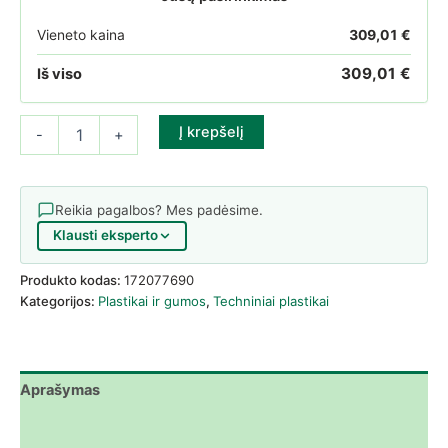
Vieneto kaina
309,01
€
309,01
€
Iš viso
produkto kiekis: Poliuretano PU plokštė 25mm 90Sh juoda - 1
Į krepšelį
-
+
Reikia pagalbos? Mes padėsime.
Klausti eksperto
Produkto kodas:
172077690
Kategorijos:
Plastikai ir gumos
,
Techniniai plastikai
Aprašymas
Atsiliepimai (0)