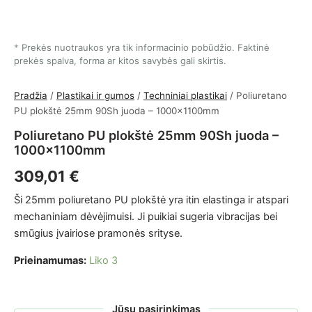
Prekės nuotraukos yra tik informacinio pobūdžio. Faktinė
prekės spalva, forma ar kitos savybės gali skirtis.
Pradžia
/
Plastikai ir gumos
/
Techniniai plastikai
/ Poliuretano
PU plokštė 25mm 90Sh juoda – 1000x1100mm
Poliuretano PU plokštė 25mm 90Sh juoda –
1000x1100mm
309,01
€
Ši 25mm poliuretano PU plokštė yra itin elastinga ir atspari
mechaniniam dėvėjimuisi. Ji puikiai sugeria vibracijas bei
smūgius įvairiose pramonės srityse.
Prieinamumas:
Liko 3
Jūsų pasirinkimas