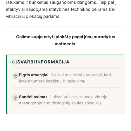
ratukams ir bunkerius saugančioms dangoms. Taip pat ji
efektyviai naudojama statybinės technikos peiliams bei
vibracinių plokščių padams.
Galime supjaustyti plokštę pagal jūsų nurodytus
matmenis.
SVARBI INFORMACIJA
Elgtis atsargiai
Su lakštais elkitės atsargiai, kad
išvengtumėte įbrėžimų ir pažeidimų.
Sandėliavimas
Laikyti vėsioje, sausoje vietoje,
apsaugotoje nuo tiesioginių saulės spindulių.