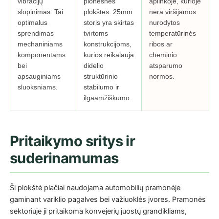
vibracijų
plonesnes
aplinkoje, kurioje
slopinimas. Tai
plokštes. 25mm
nėra viršijamos
optimalus
storis yra skirtas
nurodytos
sprendimas
tvirtoms
temperatūrinės
mechaniniams
konstrukcijoms,
ribos ar
komponentams
kurios reikalauja
cheminio
bei
didelio
atsparumo
apsauginiams
struktūrinio
normos.
sluoksniams.
stabilumo ir
ilgaamžiškumo.
Pritaikymo sritys ir
suderinamumas
Ši plokštė plačiai naudojama automobilių pramonėje
gaminant variklio pagalves bei važiuoklės įvores. Pramonės
sektoriuje ji pritaikoma konvejerių juostų grandikliams,