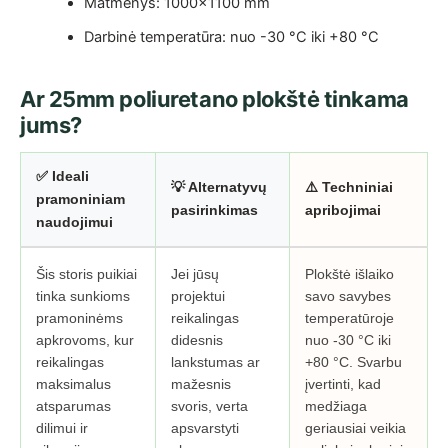
Matmenys: 1000×1100 mm
Darbinė temperatūra: nuo -30 °C iki +80 °C
Ar 25mm poliuretano plokštė tinkama
jums?
✅ Ideali
💡 Alternatyvų
⚠️ Techniniai
pramoniniam
pasirinkimas
apribojimai
naudojimui
Šis storis puikiai
Jei jūsų
Plokštė išlaiko
tinka sunkioms
projektui
savo savybes
pramoninėms
reikalingas
temperatūroje
apkrovoms, kur
didesnis
nuo -30 °C iki
reikalingas
lankstumas ar
+80 °C. Svarbu
maksimalus
mažesnis
įvertinti, kad
atsparumas
svoris, verta
medžiaga
dilimui ir
apsvarstyti
geriausiai veikia