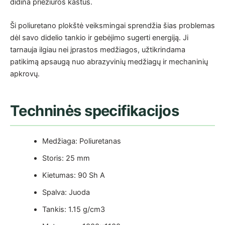
didina priežiūros kaštus.
Ši poliuretano plokštė veiksmingai sprendžia šias problemas
dėl savo didelio tankio ir gebėjimo sugerti energiją. Ji
tarnauja ilgiau nei įprastos medžiagos, užtikrindama
patikimą apsaugą nuo abrazyvinių medžiagų ir mechaninių
apkrovų.
Techninės specifikacijos
Medžiaga: Poliuretanas
Storis: 25 mm
Kietumas: 90 Sh A
Spalva: Juoda
Tankis: 1.15 g/cm3