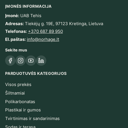
ĮMONĖS INFORMACIJA
Įmonė:
UAB Tehis
Adresas:
Tiekėjų g. 19E, 97123 Kretinga, Lietuva
Telefonas:
+370 687 89 950
El. paštas:
info@norhage.lt
Sekite mus
Facebook
Instagram
YouTube
LinkedIn
PARDUOTUVĖS KATEGORIJOS
Visos prekės
Šiltnamiai
Polikarbonatas
Plastikai ir gumos
Tvirtinimas ir sandarinimas
Sodas ir terasa