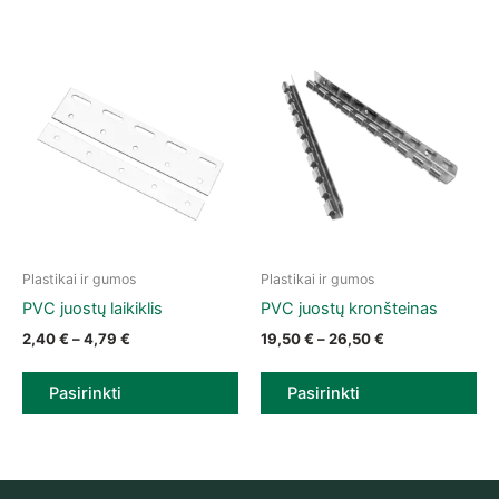
Plastikai ir gumos
Plastikai ir gumos
This product has multiple variants. The options may be chose
This product has multiple vari
PVC juostų laikiklis
PVC juostų kronšteinas
Price range: 2,40 € through 4,79 €
Price range: 19
2,40
€
–
4,79
€
19,50
€
–
26,50
€
Pasirinkti
Pasirinkti