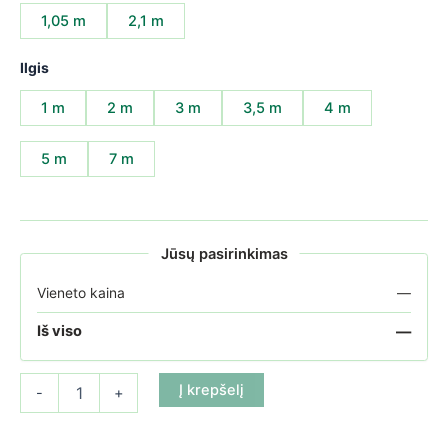
1,05 m
2,1 m
Ilgis
1 m
2 m
3 m
3,5 m
4 m
5 m
7 m
Jūsų pasirinkimas
Vieneto kaina
—
—
Iš viso
produkto kiekis: Kanalinio polikarbonato plokštė 10 mm Antracit
Į krepšelį
-
+