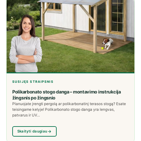
SUSIJĘS STRAIPSNIS
Polikarbonato stogo danga – montavimo instrukcija
žingsnis po žingsnio
Planuojate įrengti pergolą ar polikarbonatinį terasos stogą? Esate
teisingame kelyje! Polikarbonato stogo danga yra lengvas,
patvarus ir UV…
Skaityti daugiau