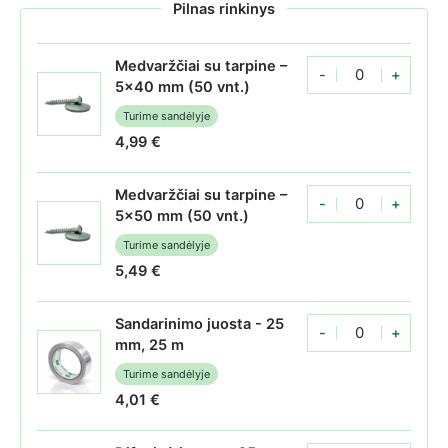
Pilnas rinkinys
Medvaržčiai su tarpine –
-
+
Medvaržčiai su tarpin
5x40 mm (50 vnt.)
Turime sandėlyje
4,99
€
Medvaržčiai su tarpine –
-
+
Medvaržčiai su tarpin
5x50 mm (50 vnt.)
Turime sandėlyje
5,49
€
Sandarinimo juosta - 25
-
+
Polikarbonato sandar
mm, 25 m
Turime sandėlyje
4,01
€