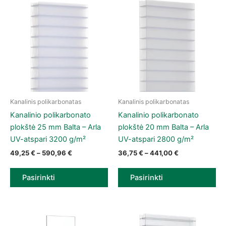
Kanalinis polikarbonatas
Kanalinis polikarbonatas
This product has multiple variants. The options may be chose
This product has multiple vari
Kanalinio polikarbonato
Kanalinio polikarbonato
plokštė 25 mm Balta – Arla
plokštė 20 mm Balta – Arla
UV-atspari 3200 g/m²
UV-atspari 2800 g/m²
Price range: 49,25 € through 590,96 €
Price range: 3
49,25
€
–
590,96
€
36,75
€
–
441,00
€
Pasirinkti
Pasirinkti