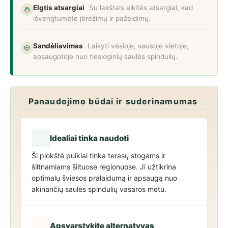
Elgtis atsargiai
Su lakštais elkitės atsargiai, kad
išvengtumėte įbrėžimų ir pažeidimų.
Sandėliavimas
Laikyti vėsioje, sausoje vietoje,
apsaugotoje nuo tiesioginių saulės spindulių.
Panaudojimo būdai ir suderinamumas
Idealiai tinka naudoti
Ši plokštė puikiai tinka terasų stogams ir
šiltnamiams šiltuose regionuose. Ji užtikrina
optimalų šviesos pralaidumą ir apsaugą nuo
akinančių saulės spindulių vasaros metu.
Apsvarstykite alternatyvas