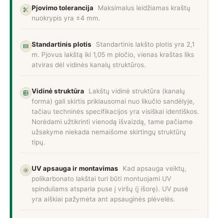
Pjovimo tolerancija
Maksimalus leidžiamas kraštų
nuokrypis yra ±4 mm.
Standartinis plotis
Standartinis lakšto plotis yra 2,1
m. Pjovus lakštą iki 1,05 m pločio, vienas kraštas liks
atviras dėl vidinės kanalų struktūros.
Vidinė struktūra
Lakštų vidinė struktūra (kanalų
forma) gali skirtis priklausomai nuo likučio sandėlyje,
tačiau techninės specifikacijos yra visiškai identiškos.
Norėdami užtikrinti vienodą išvaizdą, tame pačiame
užsakyme niekada nemaišome skirtingų struktūrų
tipų.
UV apsauga ir montavimas
Kad apsauga veiktų,
polikarbonato lakštai turi būti montuojami UV
spinduliams atsparia puse į viršų (į išorę). UV pusė
yra aiškiai pažymėta ant apsauginės plėvelės.