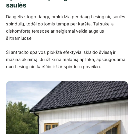
saulės
Daugelis stogo dangų praleidžia per daug tiesioginių saulės
spindulių, todėl po jomis tampa per karšta. Tai sukelia
diskomfortą terasose ar neigiamai veikia augalus
šiltnamiuose.
Ši antracito spalvos plokštė efektyviai sklaido šviesą ir
mažina akinimą. Ji užtikrina malonią aplinką, apsaugodama
nuo tiesioginio karščio ir UV spindulių poveikio.