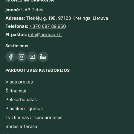
Įmonė:
UAB Tehis
Adresas:
Tiekėjų g. 19E, 97123 Kretinga, Lietuva
Telefonas:
+370 687 89 950
El. paštas:
info@norhage.lt
Sekite mus
Facebook
Instagram
YouTube
LinkedIn
PARDUOTUVĖS KATEGORIJOS
Visos prekės
Šiltnamiai
Polikarbonatas
Plastikai ir gumos
Tvirtinimas ir sandarinimas
Sodas ir terasa