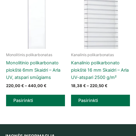
Monolitinis polikarbonatas
Kanalinis polikarbonatas
This product has multiple variants. The options may be chose
This product has multiple vari
Monolitinio polikarbonato
Kanalinio polikarbonato
plokštė 6mm Skaidri – Arla
plokštė 16 mm Skaidri – Arla
UV, atspari smūgiams
UV-atspari 2500 g/m²
Price range: 220,00 € through 440,00 €
Price range: 1
220,00
€
–
440,00
€
18,38
€
–
220,50
€
Pasirinkti
Pasirinkti
ĮMONĖS INFORMACIJA