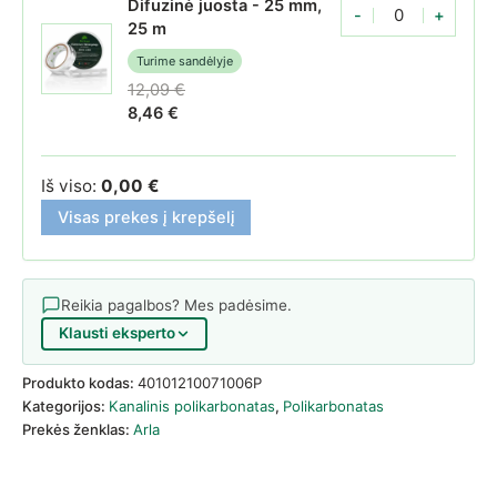
Difuzinė juosta - 25 mm,
-
+
Polikarbonato difuzin
25 m
Turime sandėlyje
12,09
€
Original price was: 12,09 €.
8,46
€
Current price is: 8,46 €.
Iš viso:
0,00
€
Visas prekes į krepšelį
Reikia pagalbos? Mes padėsime.
Klausti eksperto
Produkto kodas:
40101210071006P
Kategorijos:
Kanalinis polikarbonatas
,
Polikarbonatas
Prekės ženklas:
Arla