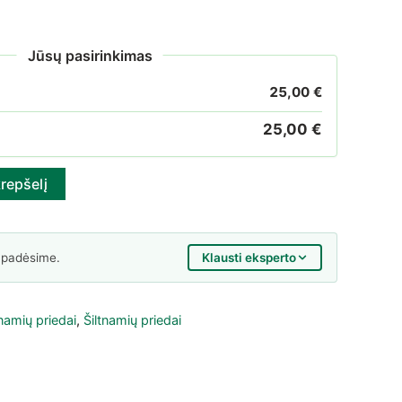
Jūsų pasirinkimas
25,00
€
25,00
€
os durys šiltnamiui Standartas 250
krepšelį
Klausti eksperto
 padėsime.
tnamių priedai
,
Šiltnamių priedai