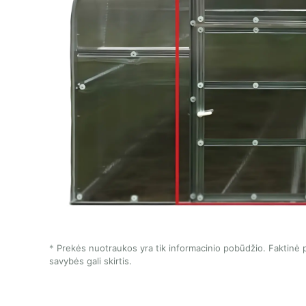
Prekės nuotraukos yra tik informacinio pobūdžio. Faktinė p
savybės gali skirtis.