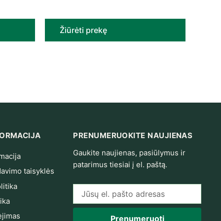
Žiūrėti prekę
NFORMACIJA
PRENUMERUOKITE NAUJIENAS
Gaukite naujienas, pasiūlymus ir
macija
patarimus tiesiai į el. paštą.
avimo taisyklės
itika
El. pašto adresas
ika
jimas
Prenumeruoti