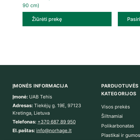
90 cm)
Žiūrėti prekę
Pasir
ĮMONĖS INFORMACIJA
PARDUOTUVĖS
KATEGORIJOS
Įmonė:
UAB Tehis
Adresas:
Tiekėjų g. 19E, 97123
Visos prekės
Kretinga, Lietuva
Šiltnamiai
Telefonas:
+370 687 89 950
Polikarbonatas
El. paštas:
info@norhage.lt
Plastikai ir gumo