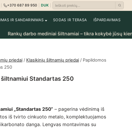
+370 687 89 950
DUK
Ieškoti prekių
i
rėti krepšelį
NIMAS IR SANDARINIMAS
SODAS IR TERASA
IŠPARDAVIMAS
ankų darbo mediniai šiltnamiai – tikra kokybė jūsų kiemui.
amių priedai
/
Klasikinių šiltnamių priedai
/ Papildomos
as 250
šiltnamiui Standartas 250
namiui „Standartas 250“
– pagerina vėdinimą iš
ntos iš tvirto cinkuoto metalo, komplektuojamos
ikarbonato danga. Lengvas montavimas su