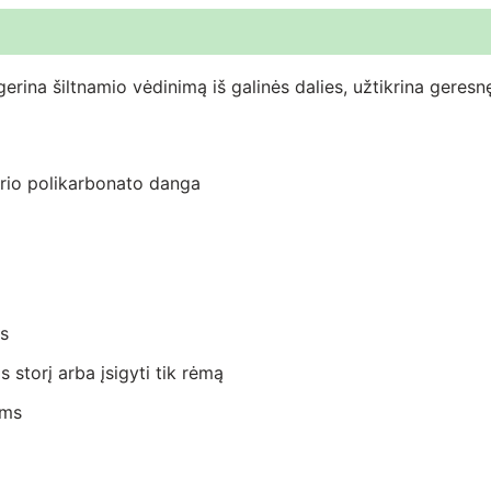
i (0)
rina šiltnamio vėdinimą iš galinės dalies, užtikrina geresnę 
io polikarbonato danga
as
 storį arba įsigyti tik rėmą
ems