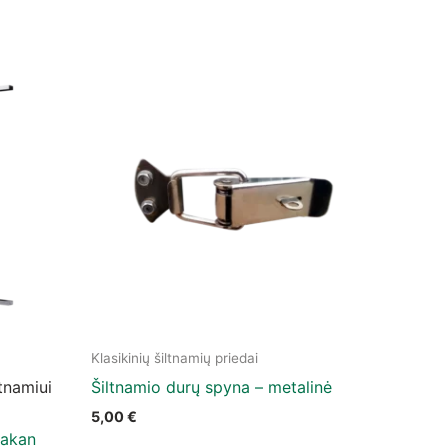
Klasikinių šiltnamių priedai
ltnamiui
Šiltnamio durų spyna – metalinė
5,00
€
Makan