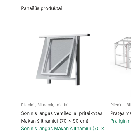
Panašūs produktai
Plieninių šiltnamių priedai
Plieninių š
Šoninis langas ventilecijai pritaikytas
Pratęsim
Makan šiltnamiui (70 × 90 cm)
Prailgini
Šoninis langas Makan šiltnamiui (70 ×