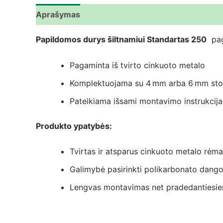
Aprašymas
Papildoma informacija
Atsiliepima
Papildomos durys šiltnamiui Standartas 250
page
Pagaminta iš tvirto cinkuoto metalo
Komplektuojama su 4 mm arba 6 mm stor
Pateikiama išsami montavimo instrukcija
Produkto ypatybės:
Tvirtas ir atsparus cinkuoto metalo rėm
Galimybė pasirinkti polikarbonato dangos
Lengvas montavimas net pradedantiesi