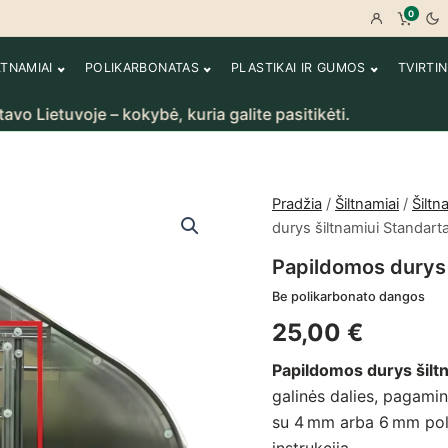
0
Prisijungt
Peržiū
LTNAMIAI
POLIKARBONATAS
PLASTIKAI IR GUMOS
TVIRTI
ietuvoje – kokybė, kuria galite pasitikėti.
R
Pradžia
/
Šiltnamiai
/
Šiltn
durys šiltnamiui Standart
Papildomos durys 
Be polikarbonato dangos
25,00
€
Papildomos durys šilt
galinės dalies, pagami
su 4 mm arba 6 mm pol
instrukcija.