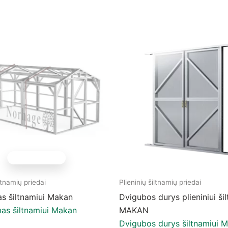
NĖRA SANDĖLYJE
iltnamių priedai
Plieninių šiltnamių priedai
as šiltnamiui Makan
Dvigubos durys plieniniui ši
mas šiltnamiui Makan
MAKAN
Dvigubos durys šiltnamiui 