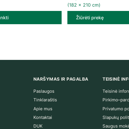
(182 x 210 cm)
inkti
Žiūrėti prekę
NARŠYMAS IR PAGALBA
TEISINĖ I
Paslaugos
Teisinė infor
Tinklaraštis
Pirkimo–pard
Apie mus
Privatumo pol
Kontaktai
Slapukų polit
s
DUK
Saugus mokė