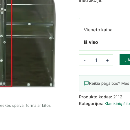
Vieneto kaina
Iš viso
produkto kiekis: Papildom
Į 
-
+
Reikia pagalbos? Mes
Produkto kodas:
2112
Kategorijos:
Klasikinių šil
rekės spalva, forma ar kitos