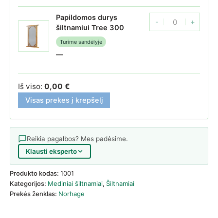
Papildomos durys
-
+
Papildomos durys šil
šiltnamiui Tree 300
Turime sandėlyje
—
Iš viso:
0,00
€
Visas prekes į krepšelį
Reikia pagalbos? Mes padėsime.
Klausti eksperto
Produkto kodas:
1001
Kategorijos:
Mediniai šiltnamiai
,
Šiltnamiai
Prekės ženklas:
Norhage