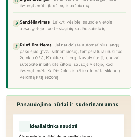
išvengtumėte įbrėžimų ir pažeidimų.
Sandėliavimas
Laikyti vėsioje, sausoje vietoje,
apsaugotoje nuo tiesioginių saulės spindulių.
Priežiūra žiemą
Jei naudojate automatinius langų
pakėlėjus (pvz., šiltnamiuose), temperatūrai nukritus
žemiau 0 °C, išimkite cilindrą. Nuvalykite jį, lengvai
sutepkite ir laikykite šiltoje, sausoje vietoje, kad
išvengtumėte šalčio žalos ir užtikrintumėte sklandų
veikimą kitą sezoną.
Panaudojimo būdai ir suderinamumas
Idealiai tinka naudoti
Šis modelis puikiai tinka sodininkams,