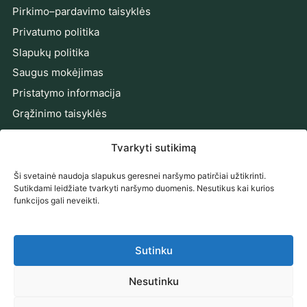
Pirkimo–pardavimo taisyklės
Privatumo politika
Slapukų politika
Saugus mokėjimas
Pristatymo informacija
Grąžinimo taisyklės
Prieinamumo pareiškimas
Tvarkyti sutikimą
Ginčų sprendimas
Ši svetainė naudoja slapukus geresnei naršymo patirčiai užtikrinti.
PRENUMERUOKITE NAUJIENAS
Sutikdami leidžiate tvarkyti naršymo duomenis. Nesutikus kai kurios
funkcijos gali neveikti.
Gaukite naujienas, pasiūlymus ir patarimus tiesiai į el.
paštą.
Sutinku
El. pašto adresas
Prenumeruoti
Nesutinku
Prenumeruodami sutinkate su mūsų
Privatumo politika
.