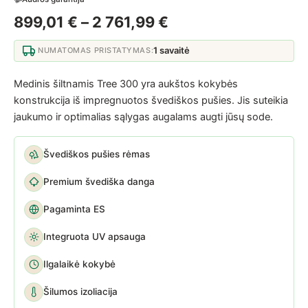
Price range: 899,0
899,01
€
–
2 761,99
€
1 savaitė
NUMATOMAS PRISTATYMAS:
Medinis šiltnamis Tree 300 yra aukštos kokybės
konstrukcija iš impregnuotos švediškos pušies. Jis suteikia
jaukumo ir optimalias sąlygas augalams augti jūsų sode.
Švediškos pušies rėmas
Premium švediška danga
Pagaminta ES
Integruota UV apsauga
Ilgalaikė kokybė
Šilumos izoliacija