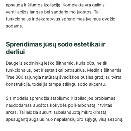
apsaugą ir šilumos izoliaciją. Komplekte yra galinis
ventiliacijos langas bei sandarinimo juostos. Tai
funkcionalus ir dekoratyvus sprendimas įvairaus dydžio
sodams.
Sprendimas jūsų sodo estetikai ir
derliui
Daugelis sodininkų ieško šiltnamio, kuris būtų ne tik
funkcionalus, bet ir estetiškai patrauklus. Medinis šiltnamis
Tree 300 sujungia natūralų švediškos pušies grožį su tvirta
konstrukcija, todėl jis tampa stilingu sodo akcentu.
Šis modelis sprendžia stabilumo ir izoliacijos problemas,
naudodamas aukštos kokybės polikarbonatą ir tvirtas
arkas. Tai leidžia sukurti subalansuotą mikroklimatą,
apsaugantį augalus nuo nepalankių oro sąlygų visą sezoną.