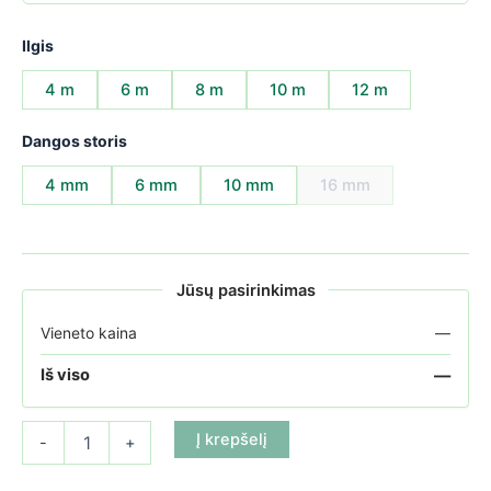
Ilgis
4 m
6 m
8 m
10 m
12 m
Dangos storis
4 mm
6 mm
10 mm
16 mm
Jūsų pasirinkimas
Vieneto kaina
—
—
Iš viso
produkto kiekis: Medinis šiltnamis Tree 300 (12-36m²)
Į krepšelį
-
+