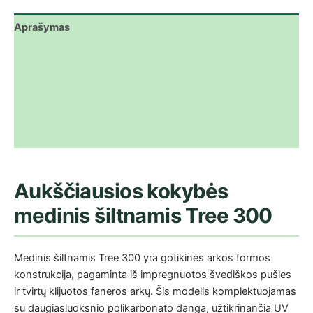
Aprašymas
Papildoma informacija
Atsisiuntimai
Vaizdo įrašas
Atsiliepimai (0)
Aukščiausios kokybės
medinis šiltnamis Tree 300
Medinis šiltnamis Tree 300 yra gotikinės arkos formos
konstrukcija, pagaminta iš impregnuotos švediškos pušies
ir tvirtų klijuotos faneros arkų. Šis modelis komplektuojamas
su daugiasluoksnio polikarbonato danga, užtikrinančia UV