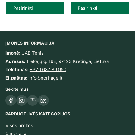
Pasirinkti
Pasirinkti
ĮMONĖS INFORMACIJA
Įmonė:
UAB Tehis
Adresas:
Tiekėjų g. 19E, 97123 Kretinga, Lietuva
Telefonas:
+370 687 89 950
El. paštas:
info@norhage.lt
Sekite mus
Facebook
Instagram
YouTube
LinkedIn
PARDUOTUVĖS KATEGORIJOS
Visos prekės
Šiltnamiai