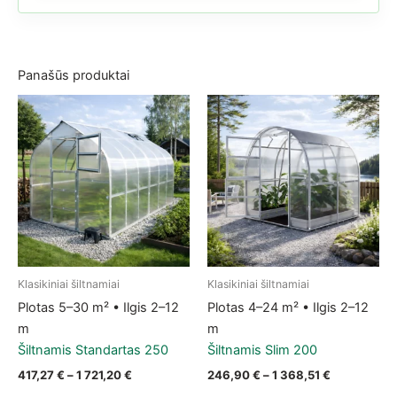
Panašūs produktai
Klasikiniai šiltnamiai
Klasikiniai šiltnamiai
This product has multiple variants. The options may be chose
This product has multiple vari
Plotas 5–30 m² • Ilgis 2–12
Plotas 4–24 m² • Ilgis 2–12
m
m
Šiltnamis Standartas 250
Šiltnamis Slim 200
Price range: 417,27 € through 1 721,20 €
Price range
417,27
€
–
1 721,20
€
246,90
€
–
1 368,51
€