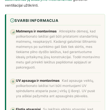
ventiliacijai užtikrinti.
SVARBI INFORMACIJA
Matmenys ir montavimas
Atkreipkite dėmesį, kad
polikarbonato lakštai gali būti pristatomi standartinių
matmenų, neapkarpyti. Kadangi galutiniai šiltnamio
matmenys po surinkimo gali šiek tiek skirtis, mes
tiekiame pilno dydžio lakštus, kad garantuotume
idealų pritaikymą jūsų konstrukcijai. Todėl montavimo
metu gali prireikti lakštus papildomai apipjauti ar
pakoreguoti.
UV apsauga ir montavimas
Kad apsauga veiktų,
polikarbonato lakštai turi būti montuojami UV
spinduliams atsparia puse į viršų (į išorę). UV pusė
yra aiškiai pažymėta ant apsauginės plėvelės.
Elgtis atsargiai
Su lakštais elkitės atsargiai, kad