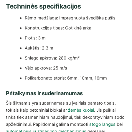
Techninės specifikacijos
Rėmo medžiaga: Impregnuota švediška pušis
Konstrukcijos tipas: Gotikinė arka
Plotis: 3 m
Aukštis: 2.3 m
Sniego apkrova: 280 kg/m²
Vėjo apkrova: 25 m/s
Polikarbonato storis: 6mm, 10mm, 16mm
Pritaikymas ir suderinamumas
Šis šiltnamis yra suderinamas su įvairiais pamato tipais,
tokiais kaip betoniniai blokai ar
žemės kuolai
. Jis puikiai
tinka tiek asmeniniam naudojimui, tiek dekoratyviniam sodo
apželdinimui. Papildomai galima montuoti
stogo langus
bei
automatinius jų atidarymo mechanizmus
geresnei