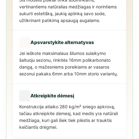
vertinantiems natūralias medžiagas ir norintiems
sukurti estetišką, jaukią aplinką savo sode,
užtikrinant patikimą apsaugą augalams.
Apsvarstykite alternatyvas
Jei ieškote maksimalaus šilumos sulaikymo
šaltuoju sezonu, rinkitės 16mm polikarbonato
dangą, o mažesniems poreikiams ar vasaros
sezonui pakaks 6mm arba 10mm storio variantų.
Atkreipkite dėmesį
Konstrukcija atlaiko 280 kg/m² sniego apkrovą,
tačiau atkreipkite dėmesį, kad medis yra natūrali
medžiaga, kuri gali šiek tiek plėstis ar trauktis
keičiantis drėgmei.