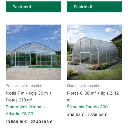
Pasirinkti
Pasirinkti
Pramoniniai šiltnamiai
Klasikiniai šiltnamiai
This product has multiple variants. The options may be chose
This product has multiple vari
Plotis 7 m • Ilgis 30 m •
Plotas 6–36 m² • Ilgis 2–12
Plotas 210 m²
m
Pramoninis šiltnamis
Šiltnamis Tunelis 300
Atlantic TS 7.0
Price range
308,53
€
–
1 558,69
€
Price range: 10 589,19 € through 27 491,
10 589,19
€
–
27 491,93
€