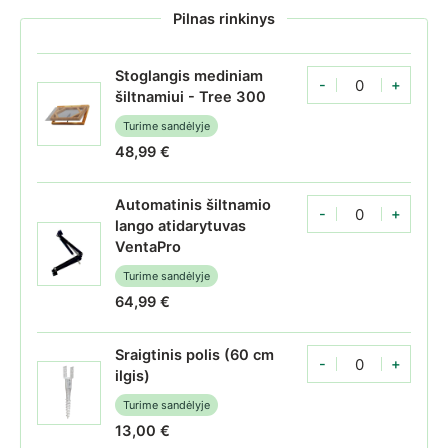
Pilnas rinkinys
Stoglangis mediniam
-
+
Stoglangis mediniam 
šiltnamiui - Tree 300
Turime sandėlyje
48,99
€
Automatinis šiltnamio
-
+
Automatinis šiltnami
lango atidarytuvas
VentaPro
Turime sandėlyje
64,99
€
Sraigtinis polis (60 cm
-
+
Sraigtinis polis (60 cm
ilgis)
Turime sandėlyje
13,00
€