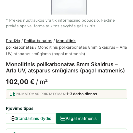
Prekės nuotraukos yra tik informacinio pobūdžio. Faktinė
prekės spalva, forma ar kitos savybės gali skirtis.
Pradžia
/
Polikarbonatas
/
Monolitinis
polikarbonatas
/ Monolitinis polikarbonatas 8mm Skaidrus – Arla
UV, atsparus smūgiams (pagal matmenis)
Monolitinis polikarbonatas 8mm Skaidrus –
Arla UV, atsparus smūgiams (pagal matmenis)
102,00
€
/ m²
1-3 darbo dienos
NUMATOMAS PRISTATYMAS:
Pjovimo tipas
Standartinis dydis
Pagal matmenis