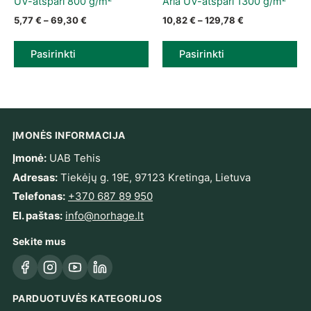
UV-atspari 800 g/m²
Arla UV-atspari 1300 g/m²
Price range: 5,77 € through 69,30 €
Price range: 10
5,77
€
–
69,30
€
10,82
€
–
129,78
€
Pasirinkti
Pasirinkti
ĮMONĖS INFORMACIJA
Įmonė:
UAB Tehis
Adresas:
Tiekėjų g. 19E, 97123 Kretinga, Lietuva
Telefonas:
+370 687 89 950
El. paštas:
info@norhage.lt
Sekite mus
Facebook
Instagram
YouTube
LinkedIn
PARDUOTUVĖS KATEGORIJOS