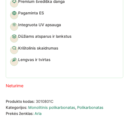
Premium švediška danga
Pagaminta ES
Integruota UV apsauga
Dūžiams atsparus ir lankstus
Krištolinis skaidrumas
Lengvas ir tvirtas
Neturime
Produkto kodas:
3010801C
Kategorijos:
Monolitinis polikarbonatas
,
Polikarbonatas
Prekės ženklas:
Arla