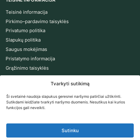
Teisinė informacija
Pirkimo–pardavimo taisyklės
Privatumo politika
Slapukų politika
Saugus mokėjimas
Pristatymo informacija
Grąžinimo taisyklės
Prieinamumo pareiškimas
Tvarkyti sutikimą
Ginčų sprendimas
Ši svetainė naudoja slapukus geresnei naršymo patirčiai užtikrinti.
PRENUMERUOKITE NAUJIENAS
Sutikdami leidžiate tvarkyti naršymo duomenis. Nesutikus kai kurios
funkcijos gali neveikti.
Gaukite naujienas, pasiūlymus ir patarimus tiesiai į el.
paštą.
Sutinku
El. pašto adresas
Prenumeruoti