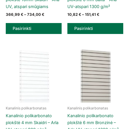
UV, atspari smūgiams
UV-atspari 1300 g/m²
Price range: 366,99 € through 734,00 €
Price range: 10,
366,99
€
–
734,00
€
10,82
€
–
151,41
€
Pasirinkti
Pasirinkti
Kanalinis polikarbonatas
Kanalinis polikarbonatas
This product has multiple variants. The options may be chose
This product has multiple vari
Kanalinio polikarbonato
Kanalinio polikarbonato
plokštė 4 mm Skaidri – Arla
plokštė 6 mm Bronzinė –