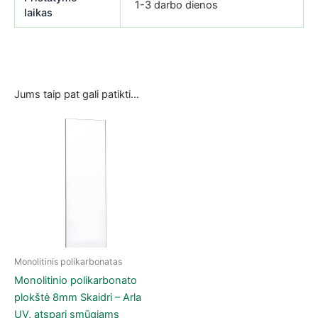
1-3 darbo dienos
laikas
Jums taip pat gali patikti…
Monolitinis polikarbonatas
This product has multiple variants. The options may be chose
Monolitinio polikarbonato
plokštė 8mm Skaidri – Arla
UV, atspari smūgiams