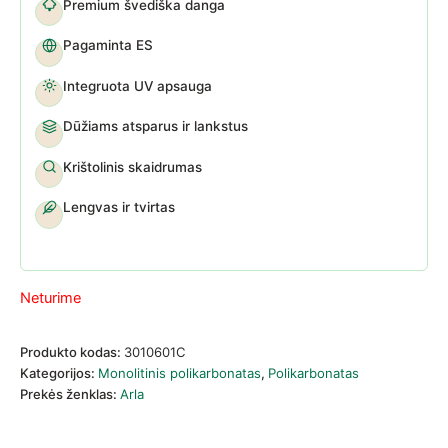
Premium švediška danga
Pagaminta ES
Integruota UV apsauga
Dūžiams atsparus ir lankstus
Krištolinis skaidrumas
Lengvas ir tvirtas
Neturime
Produkto kodas:
3010601C
Kategorijos:
Monolitinis polikarbonatas
,
Polikarbonatas
Prekės ženklas:
Arla