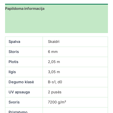
Papildoma informacija
Atsisiuntimai
Atsiliepimai (0)
Spalva
Skaidri
Storis
6 mm
Plotis
2,05 m
Ilgis
3,05 m
Degumo klasė
B-s1, d0
UV apsauga
2 pusės
Svoris
7200 g/m²
Pristatymo