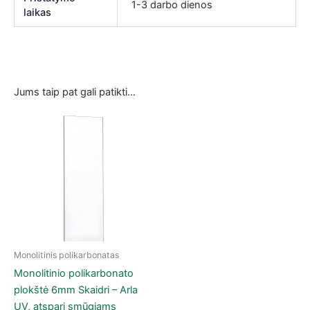
1-3 darbo dienos
laikas
Jums taip pat gali patikti…
Monolitinis polikarbonatas
This product has multiple variants. The options may be chose
Monolitinio polikarbonato
plokštė 6mm Skaidri – Arla
UV, atspari smūgiams