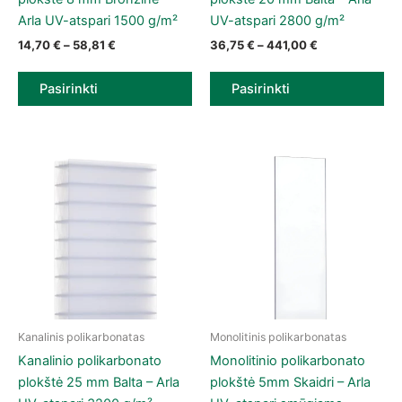
Arla UV-atspari 1500 g/m²
UV-atspari 2800 g/m²
Price range: 14,70 € through 58,81 €
Price range: 3
14,70
€
–
58,81
€
36,75
€
–
441,00
€
Pasirinkti
Pasirinkti
Kanalinis polikarbonatas
Monolitinis polikarbonatas
This product has multiple variants. The options may be chose
This product has multiple vari
Kanalinio polikarbonato
Monolitinio polikarbonato
plokštė 25 mm Balta – Arla
plokštė 5mm Skaidri – Arla