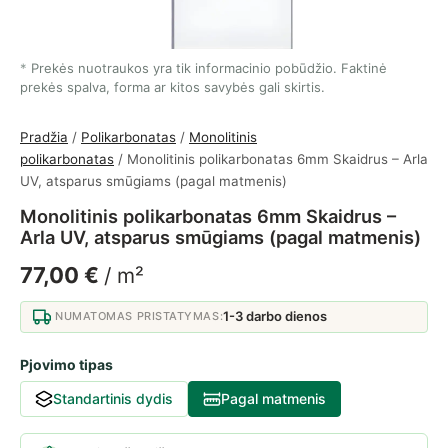
Prekės nuotraukos yra tik informacinio pobūdžio. Faktinė
prekės spalva, forma ar kitos savybės gali skirtis.
Pradžia
/
Polikarbonatas
/
Monolitinis
polikarbonatas
/ Monolitinis polikarbonatas 6mm Skaidrus – Arla
UV, atsparus smūgiams (pagal matmenis)
Monolitinis polikarbonatas 6mm Skaidrus –
Arla UV, atsparus smūgiams (pagal matmenis)
77,00
€
/ m²
1-3 darbo dienos
NUMATOMAS PRISTATYMAS:
Pjovimo tipas
Standartinis dydis
Pagal matmenis