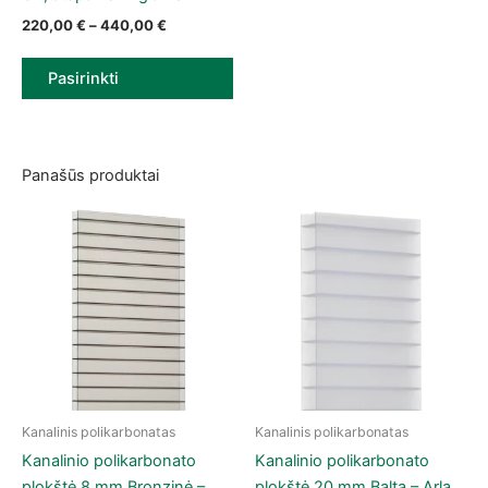
Price range: 220,00 € through 440,00 €
220,00
€
–
440,00
€
Pasirinkti
Panašūs produktai
Kanalinis polikarbonatas
Kanalinis polikarbonatas
This product has multiple variants. The options may be chose
This product has multiple vari
Kanalinio polikarbonato
Kanalinio polikarbonato
plokštė 8 mm Bronzinė –
plokštė 20 mm Balta – Arla