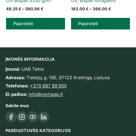
UV-atspari 3200 g/m²
UV, atspari smūgiams
Price range: 49,25 € through 590,96 €
Price range:
49,25
€
–
590,96
€
183,00
€
–
366,00
€
Pasirinkti
Pasirinkti
ĮMONĖS INFORMACIJA
Įmonė:
UAB Tehis
Adresas:
Tiekėjų g. 19E, 97123 Kretinga, Lietuva
Telefonas:
+370 687 89 950
El. paštas:
info@norhage.lt
Sekite mus
Facebook
Instagram
YouTube
LinkedIn
PARDUOTUVĖS KATEGORIJOS