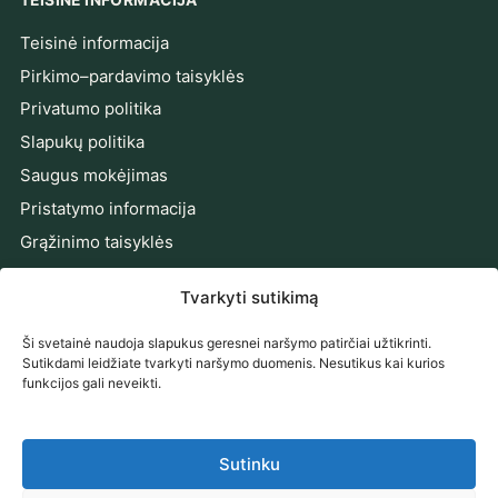
Teisinė informacija
Pirkimo–pardavimo taisyklės
Privatumo politika
Slapukų politika
Saugus mokėjimas
Pristatymo informacija
Grąžinimo taisyklės
Prieinamumo pareiškimas
Tvarkyti sutikimą
Ginčų sprendimas
Ši svetainė naudoja slapukus geresnei naršymo patirčiai užtikrinti.
PRENUMERUOKITE NAUJIENAS
Sutikdami leidžiate tvarkyti naršymo duomenis. Nesutikus kai kurios
funkcijos gali neveikti.
Gaukite naujienas, pasiūlymus ir patarimus tiesiai į el.
paštą.
Sutinku
El. pašto adresas
Prenumeruoti