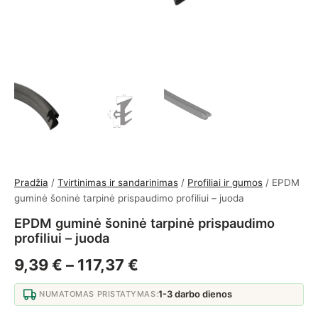
Pradžia
/
Tvirtinimas ir sandarinimas
/
Profiliai ir gumos
/ EPDM
guminė šoninė tarpinė prispaudimo profiliui – juoda
EPDM guminė šoninė tarpinė prispaudimo
profiliui – juoda
Price range: 9,39 € thr
9,39
€
–
117,37
€
1-3 darbo dienos
NUMATOMAS PRISTATYMAS: