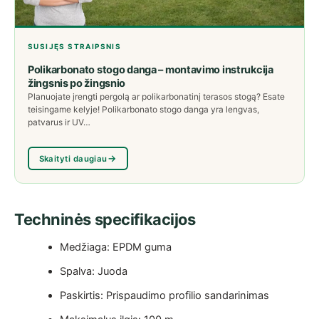
SUSIJĘS STRAIPSNIS
Polikarbonato stogo danga – montavimo instrukcija
žingsnis po žingsnio
Planuojate įrengti pergolą ar polikarbonatinį terasos stogą? Esate
teisingame kelyje! Polikarbonato stogo danga yra lengvas,
patvarus ir UV…
Skaityti daugiau
Techninės specifikacijos
Medžiaga: EPDM guma
Spalva: Juoda
Paskirtis: Prispaudimo profilio sandarinimas