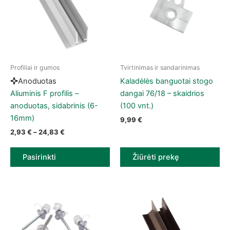
Profiliai ir gumos
Tvirtinimas ir sandarinimas
This product has multiple variants. The options may be chose
Anoduotas
Kaladėlės banguotai stogo
Aliuminis F profilis –
dangai 76/18 – skaidrios
anoduotas, sidabrinis (6-
(100 vnt.)
16mm)
9,99
€
Price range: 2,93 € through 24,83 €
2,93
€
–
24,83
€
Pasirinkti
Žiūrėti prekę