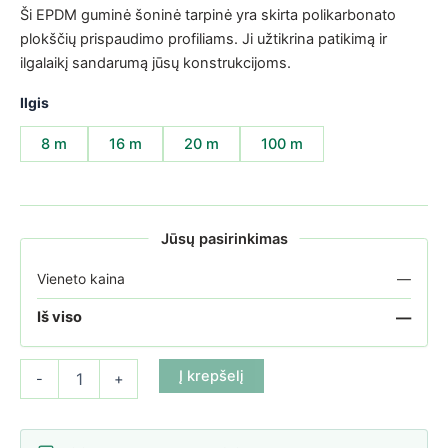
Ši EPDM guminė šoninė tarpinė yra skirta polikarbonato
plokščių prispaudimo profiliams. Ji užtikrina patikimą ir
ilgalaikį sandarumą jūsų konstrukcijoms.
Ilgis
8 m
16 m
20 m
100 m
Jūsų pasirinkimas
Vieneto kaina
—
—
Iš viso
produkto kiekis: EPDM guminė šoninė tarpinė prispaudimo profiliu
Į krepšelį
-
+