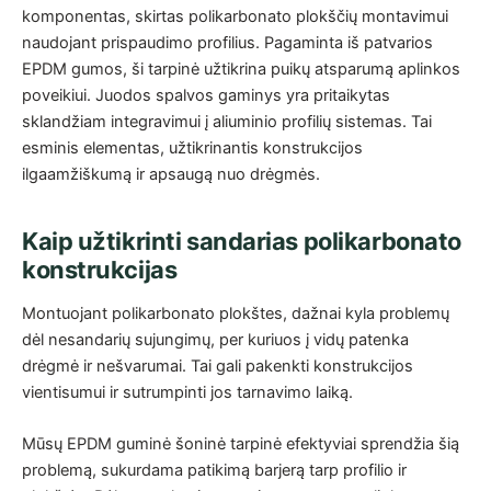
komponentas, skirtas polikarbonato plokščių montavimui
naudojant prispaudimo profilius. Pagaminta iš patvarios
EPDM gumos, ši tarpinė užtikrina puikų atsparumą aplinkos
poveikiui. Juodos spalvos gaminys yra pritaikytas
sklandžiam integravimui į aliuminio profilių sistemas. Tai
esminis elementas, užtikrinantis konstrukcijos
ilgaamžiškumą ir apsaugą nuo drėgmės.
Kaip užtikrinti sandarias polikarbonato
konstrukcijas
Montuojant polikarbonato plokštes, dažnai kyla problemų
dėl nesandarių sujungimų, per kuriuos į vidų patenka
drėgmė ir nešvarumai. Tai gali pakenkti konstrukcijos
vientisumui ir sutrumpinti jos tarnavimo laiką.
Mūsų EPDM guminė šoninė tarpinė efektyviai sprendžia šią
problemą, sukurdama patikimą barjerą tarp profilio ir