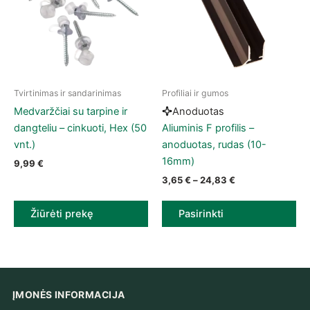
Tvirtinimas ir sandarinimas
Profiliai ir gumos
This product has multiple vari
Medvaržčiai su tarpine ir
Anoduotas
dangteliu – cinkuoti, Hex (50
Aliuminis F profilis –
vnt.)
anoduotas, rudas (10-
16mm)
9,99
€
Price range: 3,6
3,65
€
–
24,83
€
Žiūrėti prekę
Pasirinkti
ĮMONĖS INFORMACIJA