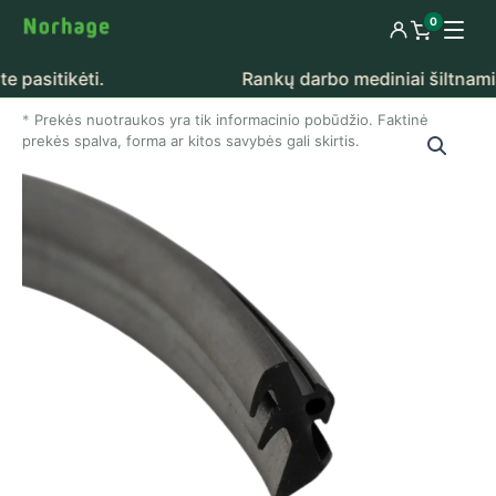
Pereiti prie turinio
0
Prisijungti
Peržiūrėti k
sitikėti.
Rankų darbo mediniai šiltnamiai – 
Prekės nuotraukos yra tik informacinio pobūdžio. Faktinė
prekės spalva, forma ar kitos savybės gali skirtis.