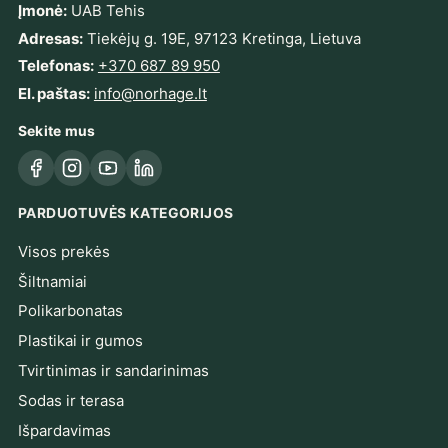
Įmonė:
UAB Tehis
Adresas:
Tiekėjų g. 19E, 97123 Kretinga, Lietuva
Telefonas:
+370 687 89 950
El. paštas:
info@norhage.lt
Sekite mus
Facebook
Instagram
YouTube
LinkedIn
PARDUOTUVĖS KATEGORIJOS
Visos prekės
Šiltnamiai
Polikarbonatas
Plastikai ir gumos
Tvirtinimas ir sandarinimas
Sodas ir terasa
Išpardavimas