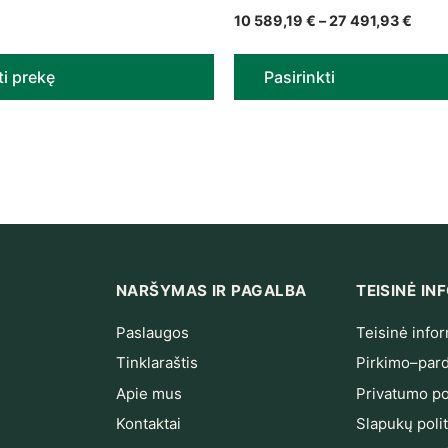
Price
10 589,19
€
–
27 491,93
€
ti prekę
Pasirinkti
NARŠYMAS IR PAGALBA
TEISINĖ I
Paslaugos
Teisinė infor
Tinklaraštis
Pirkimo–pard
Apie mus
Privatumo pol
Kontaktai
Slapukų polit