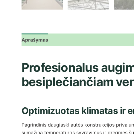
Aprašymas
Atsiliepimai (0)
Profesionalus augima
besiplečiančiam ver
Optimizuotas klimatas ir e
Pagrindinis daugiaskliautės konstrukcijos privalum
sumažina temperatūros svyravimus ir drėgmės šuoli