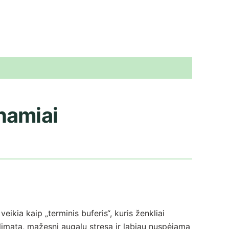
tnamiai
kia kaip „terminis buferis“, kuris ženkliai
limatą, mažesnį augalų stresą ir labiau nuspėjamą