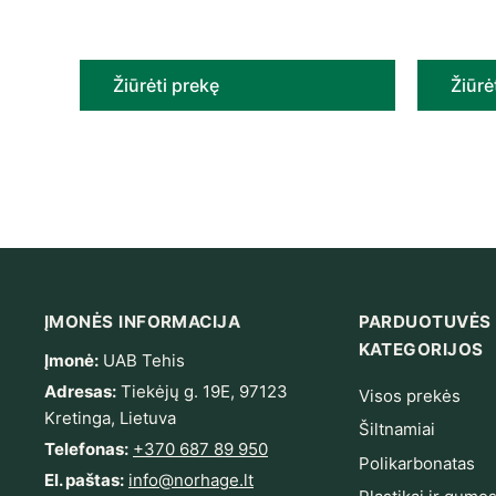
Žiūrėti prekę
Žiūrė
ĮMONĖS INFORMACIJA
PARDUOTUVĖS
KATEGORIJOS
Įmonė:
UAB Tehis
Adresas:
Tiekėjų g. 19E, 97123
Visos prekės
Kretinga, Lietuva
Šiltnamiai
Telefonas:
+370 687 89 950
Polikarbonatas
El. paštas:
info@norhage.lt