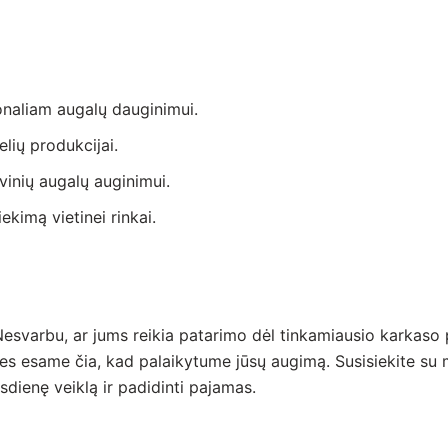
onaliam augalų dauginimui.
lių produkcijai.
vinių augalų auginimui.
kimą vietinei rinkai.
 Nesvarbu, ar jums reikia patarimo dėl tinkamiausio karkaso p
 esame čia, kad palaikytume jūsų augimą. Susisiekite su m
asdienę veiklą ir padidinti pajamas.