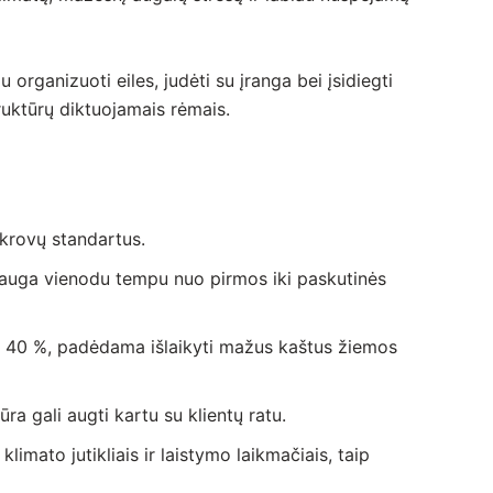
 organizuoti eiles, judėti su įranga bei įsidiegti
ruktūrų diktuojamais rėmais.
pkrovų standartus.
i auga vienodu tempu nuo pirmos iki paskutinės
ki 40 %, padėdama išlaikyti mažus kaštus žiemos
ra gali augti kartu su klientų ratu.
mato jutikliais ir laistymo laikmačiais, taip