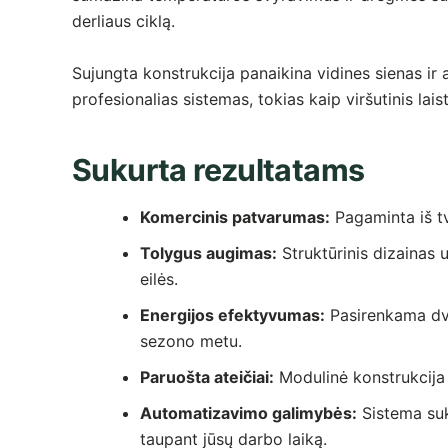
derliaus ciklą.
Sujungta konstrukcija panaikina vidines sienas ir a
profesionalias sistemas, tokias kaip viršutinis la
Sukurta rezultatams
Komercinis patvarumas:
Pagaminta iš tv
Tolygus augimas:
Struktūrinis dizainas 
eilės.
Energijos efektyvumas:
Pasirenkama dvi
sezono metu.
Paruošta ateičiai:
Modulinė konstrukcija le
Automatizavimo galimybės:
Sistema suku
taupant jūsų darbo laiką.