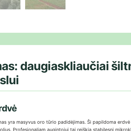
s: daugiaskliaučiai šil
slui
rdvė
as yra masyvus oro tūrio padidėjimas. Ši papildoma erdvė vei
us. Profesionaliam augintojui tai reiškia stabilesnį mikrok