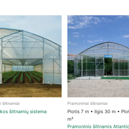
 šiltnamiai
Pramoniniai šiltnamiai
This product has multiple v
kos šiltnamių sistema
Plotis 7 m • Ilgis 30 m • Pl
m²
Pramoninis šiltnamis Atlanti