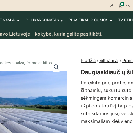
0
Prisijungt
Peržiū
LTNAMIAI
POLIKARBONATAS
PLASTIKAI IR GUMOS
TVIRTI
oje – kokybė, kuria galite pasitikėti.
Rankų d
Pradžia
/
Šiltnamiai
/
Pramo
rekės spalva, forma ar kitos
Daugiaskliaučių š
Pereikite prie profesio
šiltnamiu, sukurtu sutei
sėkmingam komerciniam
užpildo atotrūkį tarp p
suteikdamos jūsų verslu
maksimaliam kiekvieno d