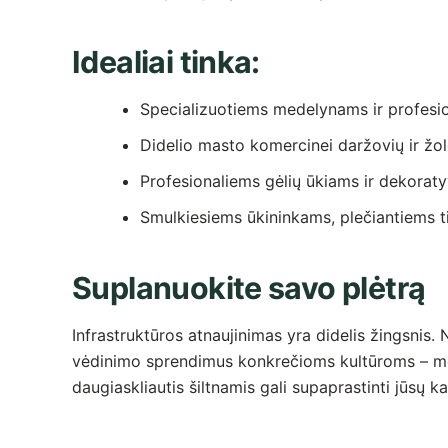
Idealiai tinka:
Specializuotiems medelynams ir profesi
Didelio masto komercinei daržovių ir žole
Profesionaliems gėlių ūkiams ir dekoraty
Smulkiesiems ūkininkams, plečiantiems tie
Suplanuokite savo plėtrą
Infrastruktūros atnaujinimas yra didelis žingsnis.
vėdinimo sprendimus konkrečioms kultūroms – mes
daugiaskliautis šiltnamis gali supaprastinti jūsų k