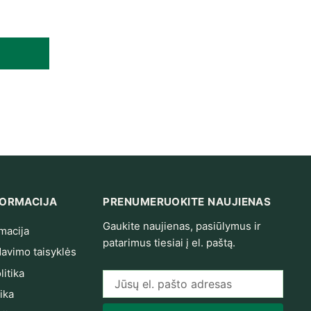
 range: 10 589,19 € through 27 491,93 €
NFORMACIJA
PRENUMERUOKITE NAUJIENAS
Gaukite naujienas, pasiūlymus ir
macija
patarimus tiesiai į el. paštą.
avimo taisyklės
itika
El. pašto adresas
ika