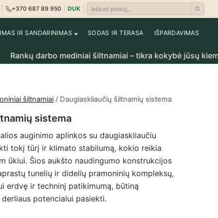
+370 687 89 950
DUK
Ieškoti prekių
i
rėti krepšelį
NIMAS IR SANDARINIMAS
SODAS IR TERASA
IŠPARDAVIMAS
arbo mediniai šiltnamiai – tikra kokybė jūsų kiemui.
niniai šiltnamiai
/ Daugiaskliaučių šiltnamių sistema
iltnamių sistema
nalios auginimo aplinkos su daugiaskliaučiu
kti tokį tūrį ir klimato stabilumą, kokio reikia
 ūkiui. Šios aukšto naudingumo konstrukcijos
aprastų tunelių ir didelių pramoninių kompleksų,
i erdvę ir techninį patikimumą, būtiną
erliaus potencialui pasiekti.