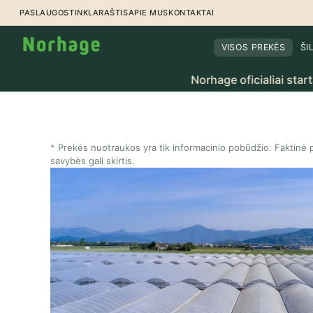
Pereiti prie turinio
PASLAUGOS
TINKLARAŠTIS
APIE MUS
KONTAKTAI
VISOS PREKĖS
ŠI
Norhage oficialiai startavo Lietuv
Prekės nuotraukos yra tik informacinio pobūdžio. Faktinė p
savybės gali skirtis.