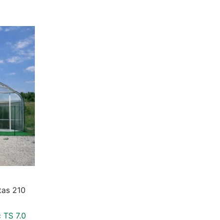
ariants. The options may be chosen on the product page
otas 210
c TS 7.0