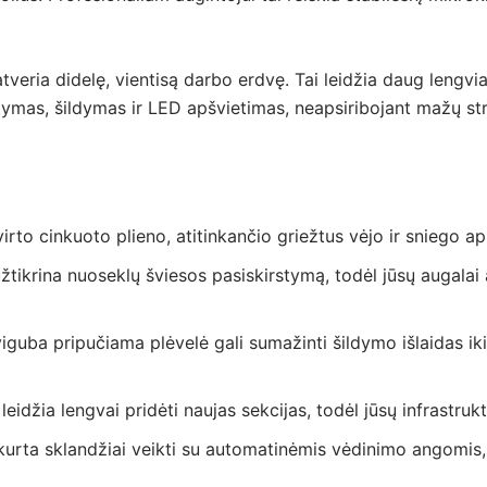
tveria didelę, vientisą darbo erdvę. Tai leidžia daug lengviau
istymas, šildymas ir LED apšvietimas, neapsiribojant mažų st
irto cinkuoto plieno, atitinkančio griežtus vėjo ir sniego a
užtikrina nuoseklų šviesos pasiskirstymą, todėl jūsų augala
guba pripučiama plėvelė gali sumažinti šildymo išlaidas i
idžia lengvai pridėti naujas sekcijas, todėl jūsų infrastruktū
rta sklandžiai veikti su automatinėmis vėdinimo angomis, kli