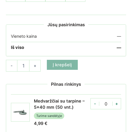
Jūsų pasirinkimas
Vieneto kaina
—
—
Iš viso
produkto kiekis: Kanalinio polikarbonato plokštė 6 mm Bronzinė 
Į krepšelį
-
+
Pilnas rinkinys
Medvaržčiai su tarpine –
-
+
Medvaržčiai su tarpin
5x40 mm (50 vnt.)
Turime sandėlyje
4,99
€