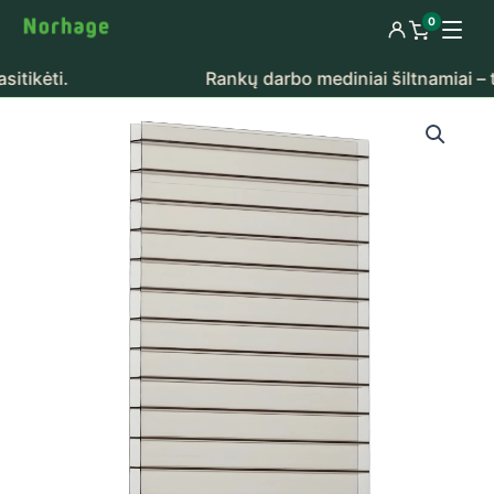
Pereiti prie turinio
0
Prisijungti
Peržiūrėti k
ti.
Rankų darbo mediniai šiltnamiai – tikra 