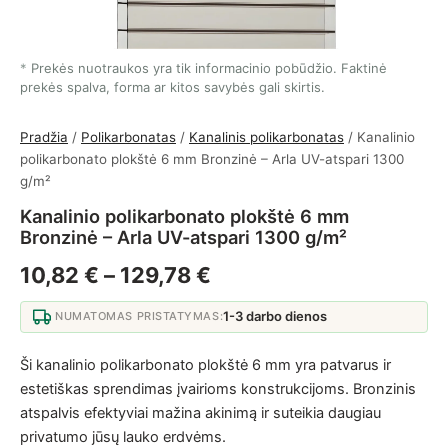
Prekės nuotraukos yra tik informacinio pobūdžio. Faktinė
prekės spalva, forma ar kitos savybės gali skirtis.
Pradžia
/
Polikarbonatas
/
Kanalinis polikarbonatas
/ Kanalinio
polikarbonato plokštė 6 mm Bronzinė – Arla UV-atspari 1300
g/m²
Kanalinio polikarbonato plokštė 6 mm
Bronzinė – Arla UV-atspari 1300 g/m²
Price range: 10,82 € 
10,82
€
–
129,78
€
1-3 darbo dienos
NUMATOMAS PRISTATYMAS:
Ši kanalinio polikarbonato plokštė 6 mm yra patvarus ir
estetiškas sprendimas įvairioms konstrukcijoms. Bronzinis
atspalvis efektyviai mažina akinimą ir suteikia daugiau
privatumo jūsų lauko erdvėms.