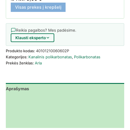
Visas prekes į krepšelį
Reikia pagalbos? Mes padėsime.
Klausti eksperto
Produkto kodas:
40101210060602P
Kategorijos:
Kanalinis polikarbonatas
,
Polikarbonatas
Prekės ženklas:
Arla
Aprašymas
Papildoma informacija
Atsisiuntimai
Atsiliepimai (0)