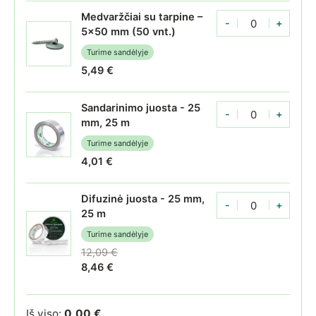
Medvaržčiai su tarpine –
-
+
Medvaržčiai su tarpin
5x50 mm (50 vnt.)
Turime sandėlyje
5,49
€
Sandarinimo juosta - 25
-
+
Polikarbonato sandar
mm, 25 m
Turime sandėlyje
4,01
€
Difuzinė juosta - 25 mm,
-
+
Polikarbonato difuzin
25 m
Turime sandėlyje
12,09
€
Original price was: 12,09 €.
8,46
€
Current price is: 8,46 €.
Iš viso:
0,00
€