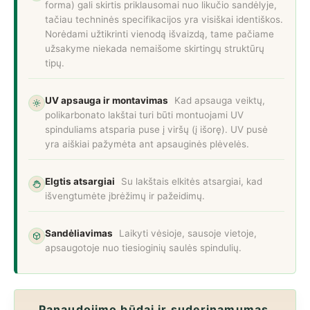
forma) gali skirtis priklausomai nuo likučio sandėlyje,
tačiau techninės specifikacijos yra visiškai identiškos.
Norėdami užtikrinti vienodą išvaizdą, tame pačiame
užsakyme niekada nemaišome skirtingų struktūrų
tipų.
UV apsauga ir montavimas
Kad apsauga veiktų,
polikarbonato lakštai turi būti montuojami UV
spinduliams atsparia puse į viršų (į išorę). UV pusė
yra aiškiai pažymėta ant apsauginės plėvelės.
Elgtis atsargiai
Su lakštais elkitės atsargiai, kad
išvengtumėte įbrėžimų ir pažeidimų.
Sandėliavimas
Laikyti vėsioje, sausoje vietoje,
apsaugotoje nuo tiesioginių saulės spindulių.
Panaudojimo būdai ir suderinamumas