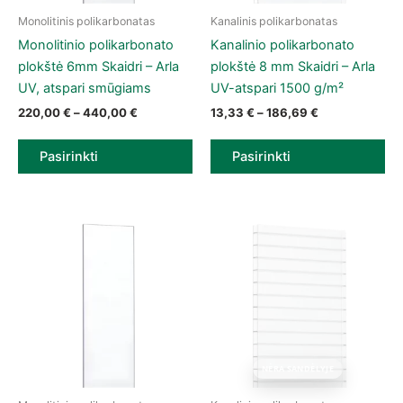
Monolitinis polikarbonatas
Kanalinis polikarbonatas
This product has multiple variants. The options may be chose
This product has multiple vari
Monolitinio polikarbonato
Kanalinio polikarbonato
plokštė 6mm Skaidri – Arla
plokštė 8 mm Skaidri – Arla
UV, atspari smūgiams
UV-atspari 1500 g/m²
Price range: 220,00 € through 440,00 €
Price range: 1
220,00
€
–
440,00
€
13,33
€
–
186,69
€
Pasirinkti
Pasirinkti
NĖRA SANDĖLYJE