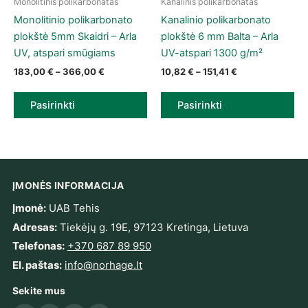
Monolitinis polikarbonatas
Kanalinis polikarbonatas
This product has multiple variants. The options may be chose
This product has multiple vari
Monolitinio polikarbonato
Kanalinio polikarbonato
plokštė 5mm Skaidri – Arla
plokštė 6 mm Balta – Arla
UV, atspari smūgiams
UV-atspari 1300 g/m²
Price range: 183,00 € through 366,00 €
Price range: 10,
183,00
€
–
366,00
€
10,82
€
–
151,41
€
Pasirinkti
Pasirinkti
ĮMONĖS INFORMACIJA
Įmonė:
UAB Tehis
Adresas:
Tiekėjų g. 19E, 97123 Kretinga, Lietuva
Telefonas:
+370 687 89 950
El. paštas:
info@norhage.lt
Sekite mus