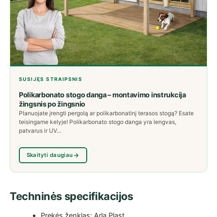
SUSIJĘS STRAIPSNIS
Polikarbonato stogo danga – montavimo instrukcija
žingsnis po žingsnio
Planuojate įrengti pergolą ar polikarbonatinį terasos stogą? Esate
teisingame kelyje! Polikarbonato stogo danga yra lengvas,
patvarus ir UV…
Skaityti daugiau
Techninės specifikacijos
Prekės ženklas: Arla Plast