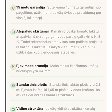
15 metų garantija
Suteikiama 15 metų garantija nuo
pageltimo, užtikrinanti aukštą šviesos pralaidumą per
visą šį laikotarpį.
Atspalvių skirtumai
Kanalinio polikarbonato lakštų
atspalviai iš skirtingų gamybos partijų gali skirtis iki 8
%. Todėl rekomenduojame visus tam pačiam projektui
reikalingus lakštus užsakyti vienu metu, kad būtų
užtikrintas kuo vienodesnis atspalvis.
Pjovimo tolerancija
Maksimalus leidžiamas kraštų
nuokrypis yra ±4 mm.
Standartinis plotis
Standartinis lakšto plotis yra 2,1
m. Pjovus lakštą iki 1,05 m pločio, vienas kraštas liks
atviras dėl vidinės kanalų struktūros.
Vidinė struktūra
Lakštų vidinė struktūra (kanalų