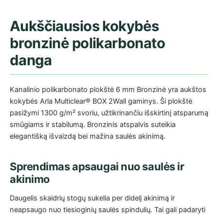
Aukščiausios kokybės
bronzinė polikarbonato
danga
Kanalinio polikarbonato plokštė 6 mm Bronzinė yra aukštos
kokybės Arla Multiclear® BOX 2Wall gaminys. Ši plokštė
pasižymi 1300 g/m² svoriu, užtikrinančiu išskirtinį atsparumą
smūgiams ir stabilumą. Bronzinis atspalvis suteikia
elegantišką išvaizdą bei mažina saulės akinimą.
Sprendimas apsaugai nuo saulės ir
akinimo
Daugelis skaidrių stogų sukelia per didelį akinimą ir
neapsaugo nuo tiesioginių saulės spindulių. Tai gali padaryti