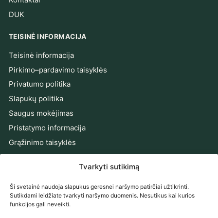
DUK
TEISINĖ INFORMACIJA
Teisinė informacija
Pirkimo–pardavimo taisyklės
Privatumo politika
Slapukų politika
Saugus mokėjimas
Pristatymo informacija
Grąžinimo taisyklės
Prieinamumo pareiškimas
Tvarkyti sutikimą
Ginčų sprendimas
Ši svetainė naudoja slapukus geresnei naršymo patirčiai užtikrinti.
PRENUMERUOKITE NAUJIENAS
Sutikdami leidžiate tvarkyti naršymo duomenis. Nesutikus kai kurios
funkcijos gali neveikti.
Gaukite naujienas, pasiūlymus ir patarimus tiesiai į el.