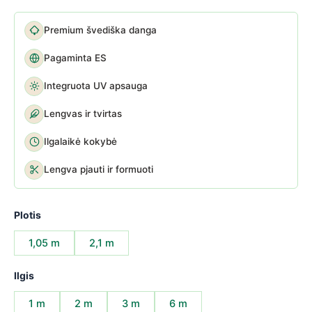
Premium švediška danga
Pagaminta ES
Integruota UV apsauga
Lengvas ir tvirtas
Ilgalaikė kokybė
Lengva pjauti ir formuoti
Plotis
1,05 m
2,1 m
Ilgis
1 m
2 m
3 m
6 m