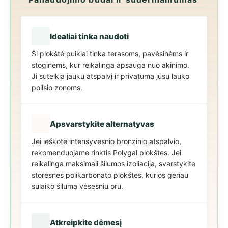
Idealiai tinka naudoti
Ši plokštė puikiai tinka terasoms, pavėsinėms ir
stoginėms, kur reikalinga apsauga nuo akinimo.
Ji suteikia jaukų atspalvį ir privatumą jūsų lauko
poilsio zonoms.
Apsvarstykite alternatyvas
Jei ieškote intensyvesnio bronzinio atspalvio,
rekomenduojame rinktis Polygal plokštes. Jei
reikalinga maksimali šilumos izoliacija, svarstykite
storesnes polikarbonato plokštes, kurios geriau
sulaiko šilumą vėsesniu oru.
Atkreipkite dėmesį