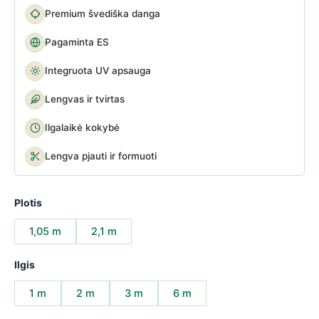
Premium švediška danga
Pagaminta ES
Integruota UV apsauga
Lengvas ir tvirtas
Ilgalaikė kokybė
Lengva pjauti ir formuoti
Plotis
1,05 m
2,1 m
Ilgis
1 m
2 m
3 m
6 m