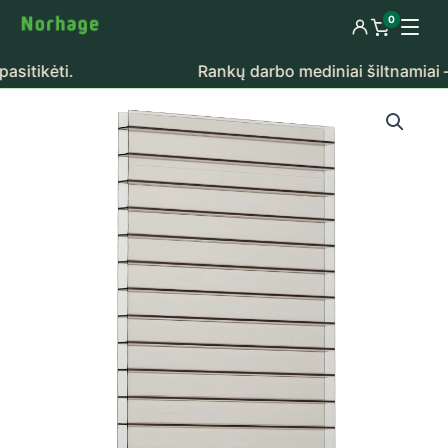
Pereiti prie turinio
0
Prisijungti
Peržiūrėti k
kėti.
Rankų darbo mediniai šiltnamiai – tikr