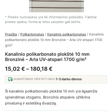
Prekės nuotraukos yra tik informacinio pobūdžio. Faktinė
prekės spalva, forma ar kitos savybės gali skirtis.
Pradžia
/
Polikarbonatas
/
Kanalinis polikarbonatas
/ Kanalinio
polikarbonato plokštė 10 mm Bronzinė – Arla UV-atspari 1700
g/m²
Kanalinio polikarbonato plokštė 10 mm
Bronzinė – Arla UV-atspari 1700 g/m²
Price range: 15,02 € t
15,02
€
–
180,18
€
1-3 darbo dienos
NUMATOMAS PRISTATYMAS:
Ši kanalinio polikarbonato plokštė 10 mm yra ilgaamžis
sprendimas stogams. Bronzinis atspalvis užtikrina
privatumą ir estetišką išvaizdą.