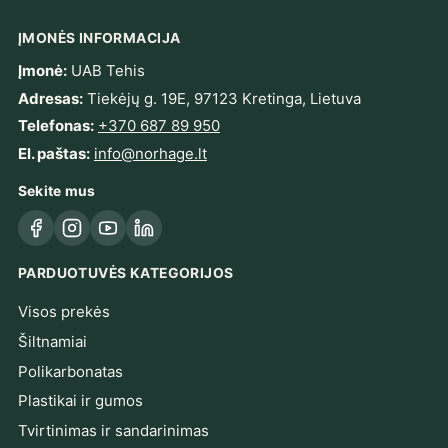
ĮMONĖS INFORMACIJA
Įmonė:
UAB Tehis
Adresas:
Tiekėjų g. 19E, 97123 Kretinga, Lietuva
Telefonas:
+370 687 89 950
El. paštas:
info@norhage.lt
Sekite mus
Facebook
Instagram
YouTube
LinkedIn
PARDUOTUVĖS KATEGORIJOS
Visos prekės
Šiltnamiai
Polikarbonatas
Plastikai ir gumos
Tvirtinimas ir sandarinimas