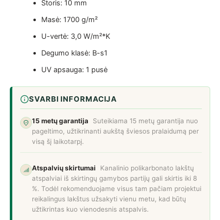
Storis: 10 mm
Masė: 1700 g/m²
U-vertė: 3,0 W/m²*K
Degumo klasė: B-s1
UV apsauga: 1 pusė
SVARBI INFORMACIJA
15 metų garantija
Suteikiama 15 metų garantija nuo
pageltimo, užtikrinanti aukštą šviesos pralaidumą per
visą šį laikotarpį.
Atspalvių skirtumai
Kanalinio polikarbonato lakštų
atspalviai iš skirtingų gamybos partijų gali skirtis iki 8
%. Todėl rekomenduojame visus tam pačiam projektui
reikalingus lakštus užsakyti vienu metu, kad būtų
užtikrintas kuo vienodesnis atspalvis.