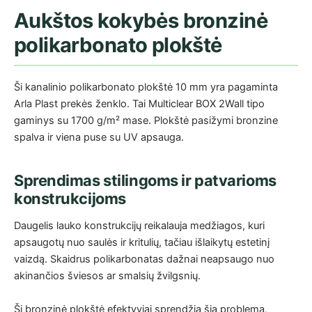
Aukštos kokybės bronzinė
polikarbonato plokštė
Ši kanalinio polikarbonato plokštė 10 mm yra pagaminta
Arla Plast prekės ženklo. Tai Multiclear BOX 2Wall tipo
gaminys su 1700 g/m² mase. Plokštė pasižymi bronzine
spalva ir viena puse su UV apsauga.
Sprendimas stilingoms ir patvarioms
konstrukcijoms
Daugelis lauko konstrukcijų reikalauja medžiagos, kuri
apsaugotų nuo saulės ir kritulių, tačiau išlaikytų estetinį
vaizdą. Skaidrus polikarbonatas dažnai neapsaugo nuo
akinančios šviesos ar smalsių žvilgsnių.
Ši bronzinė plokštė efektyviai sprendžia šią problemą,