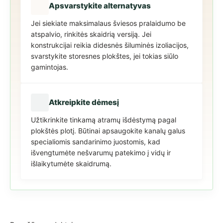
Apsvarstykite alternatyvas
Jei siekiate maksimalaus šviesos pralaidumo be
atspalvio, rinkitės skaidrią versiją. Jei
konstrukcijai reikia didesnės šiluminės izoliacijos,
svarstykite storesnes plokštes, jei tokias siūlo
gamintojas.
Atkreipkite dėmesį
Užtikrinkite tinkamą atramų išdėstymą pagal
plokštės plotį. Būtinai apsaugokite kanalų galus
specialiomis sandarinimo juostomis, kad
išvengtumėte nešvarumų patekimo į vidų ir
išlaikytumėte skaidrumą.