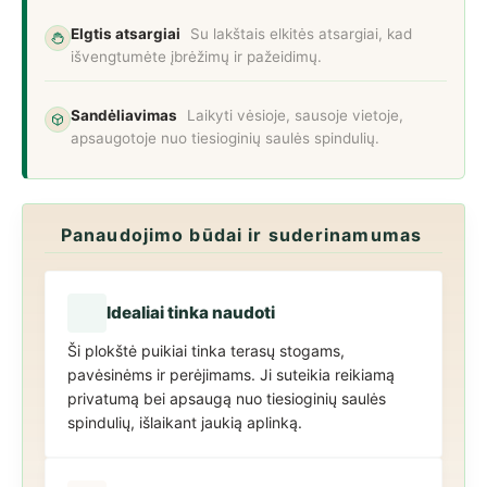
Elgtis atsargiai
Su lakštais elkitės atsargiai, kad
išvengtumėte įbrėžimų ir pažeidimų.
Sandėliavimas
Laikyti vėsioje, sausoje vietoje,
apsaugotoje nuo tiesioginių saulės spindulių.
Panaudojimo būdai ir suderinamumas
Idealiai tinka naudoti
Ši plokštė puikiai tinka terasų stogams,
pavėsinėms ir perėjimams. Ji suteikia reikiamą
privatumą bei apsaugą nuo tiesioginių saulės
spindulių, išlaikant jaukią aplinką.