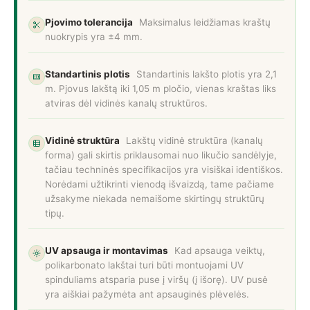
Pjovimo tolerancija
Maksimalus leidžiamas kraštų
nuokrypis yra ±4 mm.
Standartinis plotis
Standartinis lakšto plotis yra 2,1
m. Pjovus lakštą iki 1,05 m pločio, vienas kraštas liks
atviras dėl vidinės kanalų struktūros.
Vidinė struktūra
Lakštų vidinė struktūra (kanalų
forma) gali skirtis priklausomai nuo likučio sandėlyje,
tačiau techninės specifikacijos yra visiškai identiškos.
Norėdami užtikrinti vienodą išvaizdą, tame pačiame
užsakyme niekada nemaišome skirtingų struktūrų
tipų.
UV apsauga ir montavimas
Kad apsauga veiktų,
polikarbonato lakštai turi būti montuojami UV
spinduliams atsparia puse į viršų (į išorę). UV pusė
yra aiškiai pažymėta ant apsauginės plėvelės.