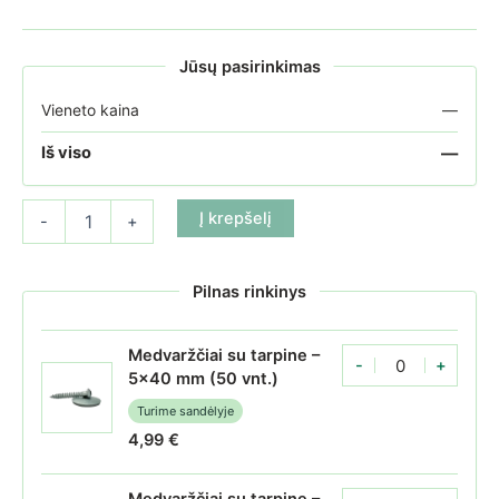
Jūsų pasirinkimas
Vieneto kaina
—
—
Iš viso
produkto kiekis: Kanalinio polikarbonato plokštė 10 mm Bronzinė
Į krepšelį
-
+
Pilnas rinkinys
Medvaržčiai su tarpine –
-
+
Medvaržčiai su tarpin
5x40 mm (50 vnt.)
Turime sandėlyje
4,99
€