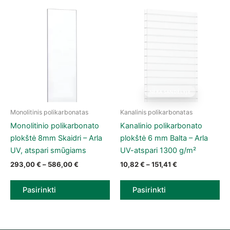
NĖRA SANDĖLYJE
Monolitinis polikarbonatas
Kanalinis polikarbonatas
This product has multiple variants. The options may be chose
This product has multiple vari
Monolitinio polikarbonato
Kanalinio polikarbonato
plokštė 8mm Skaidri – Arla
plokštė 6 mm Balta – Arla
UV, atspari smūgiams
UV-atspari 1300 g/m²
Price range: 293,00 € through 586,00 €
Price range: 10,
293,00
€
–
586,00
€
10,82
€
–
151,41
€
Pasirinkti
Pasirinkti