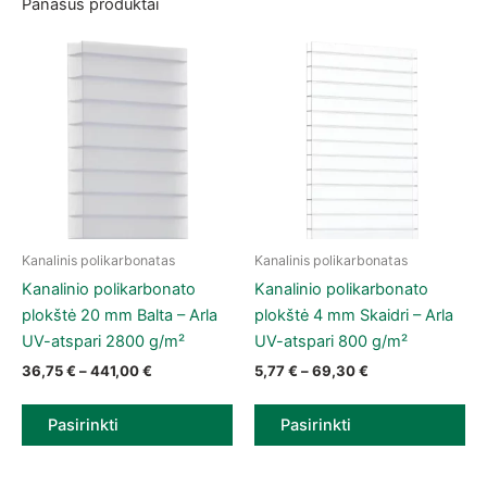
Panašūs produktai
Kanalinis polikarbonatas
Kanalinis polikarbonatas
This product has multiple variants. The options may be chose
This product has multiple vari
Kanalinio polikarbonato
Kanalinio polikarbonato
plokštė 20 mm Balta – Arla
plokštė 4 mm Skaidri – Arla
UV-atspari 2800 g/m²
UV-atspari 800 g/m²
Price range: 36,75 € through 441,00 €
Price range: 5,7
36,75
€
–
441,00
€
5,77
€
–
69,30
€
Pasirinkti
Pasirinkti