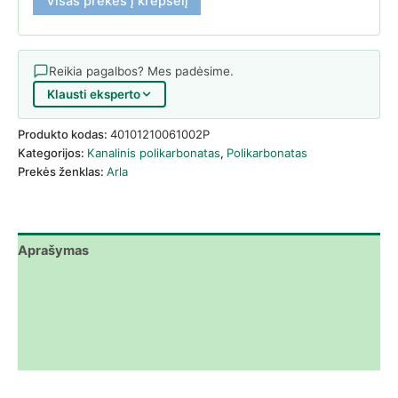
Visas prekes į krepšelį
Reikia pagalbos? Mes padėsime.
Klausti eksperto
Produkto kodas:
40101210061002P
Kategorijos:
Kanalinis polikarbonatas
,
Polikarbonatas
Prekės ženklas:
Arla
Aprašymas
Papildoma informacija
Atsisiuntimai
Atsiliepimai (0)