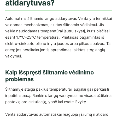
atidarytuvas?
Automatinis šiltnamio lango atidarytuvas Venta yra termiškai
valdomas mechanizmas, skirtas šiltnamio vėdinimui. Jis
veikia naudodamas temperatūrai jautrų skystį, kuris plečiasi
esant 17°C–25°C temperatūrai. Prietaisas pagamintas iš
elektro-cinkuoto plieno ir yra juodos arba pilkos spalvos. Tai
energijos nereikalaujantis sprendimas, skirtas stoglangių
valdymui.
Kaip išspręsti šiltnamio vėdinimo
problemas
Šiltnamyje staiga pakilus temperatūrai, augalai gali perkaisti
ir patirti stresą. Rankinis langų varstymas ne visada užtikrina
pastovią oro cirkuliaciją, ypač kai esate išvykę.
Venta atidarytuvas automatiškai reaguoja į šilumą ir atidaro