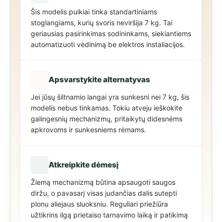
Šis modelis puikiai tinka standartiniams
stoglangiams, kurių svoris neviršija 7 kg. Tai
geriausias pasirinkimas sodininkams, siekiantiems
automatizuoti vėdinimą be elektros instaliacijos.
Apsvarstykite alternatyvas
Jei jūsų šiltnamio langai yra sunkesni nei 7 kg, šis
modelis nebus tinkamas. Tokiu atveju ieškokite
galingesnių mechanizmų, pritaikytų didesnėms
apkrovoms ir sunkesniems rėmams.
Atkreipkite dėmesį
Žiemą mechanizmą būtina apsaugoti saugos
diržu, o pavasarį visas judančias dalis sutepti
plonu aliejaus sluoksniu. Reguliari priežiūra
užtikrins ilgą prietaiso tarnavimo laiką ir patikimą