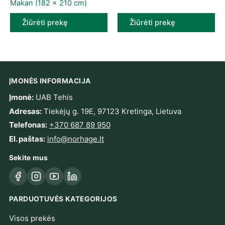
Makan (182 x 210 cm)
Žiūrėti prekę
Žiūrėti prekę
ĮMONĖS INFORMACIJA
Įmonė:
UAB Tehis
Adresas:
Tiekėjų g. 19E, 97123 Kretinga, Lietuva
Telefonas:
+370 687 89 950
El. paštas:
info@norhage.lt
Sekite mus
Facebook
Instagram
YouTube
LinkedIn
PARDUOTUVĖS KATEGORIJOS
Visos prekės