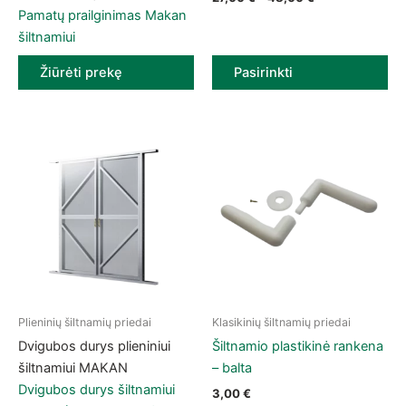
Pamatų prailginimas Makan
šiltnamiui
Žiūrėti prekę
Pasirinkti
Plieninių šiltnamių priedai
Klasikinių šiltnamių priedai
Dvigubos durys plieniniui
Šiltnamio plastikinė rankena
šiltnamiui MAKAN
– balta
Dvigubos durys šiltnamiui
3,00
€