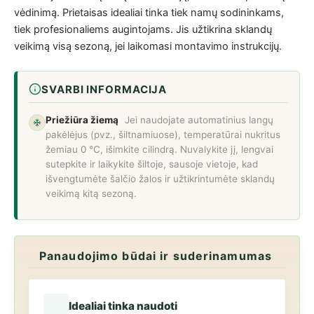
vėdinimą. Prietaisas idealiai tinka tiek namų sodininkams,
tiek profesionaliems augintojams. Jis užtikrina sklandų
veikimą visą sezoną, jei laikomasi montavimo instrukcijų.
SVARBI INFORMACIJA
Priežiūra žiemą
Jei naudojate automatinius langų
pakėlėjus (pvz., šiltnamiuose), temperatūrai nukritus
žemiau 0 °C, išimkite cilindrą. Nuvalykite jį, lengvai
sutepkite ir laikykite šiltoje, sausoje vietoje, kad
išvengtumėte šalčio žalos ir užtikrintumėte sklandų
veikimą kitą sezoną.
Panaudojimo būdai ir suderinamumas
Idealiai tinka naudoti