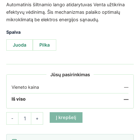
Automatinis šiltnamio lango atidarytuvas Venta užtikrina
efektyvų vėdinimą. Šis mechanizmas palaiko optimalų
mikroklimatą be elektros energijos sąnaudų.
Spalva
Juoda
Pilka
Jūsų pasirinkimas
Vieneto kaina
—
—
Iš viso
produkto kiekis: Automatinis šiltnamio lango atidarytuvas Venta
Į krepšelį
-
+