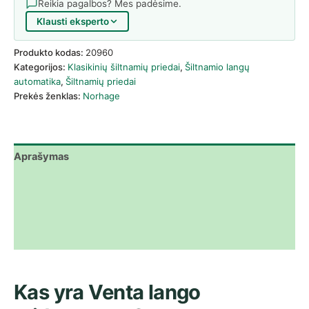
Reikia pagalbos? Mes padėsime.
Klausti eksperto
Produkto kodas:
20960
Kategorijos:
Klasikinių šiltnamių priedai
,
Šiltnamio langų
automatika
,
Šiltnamių priedai
Prekės ženklas:
Norhage
Aprašymas
Papildoma informacija
Atsisiuntimai
Atsiliepimai (0)
Kas yra Venta lango