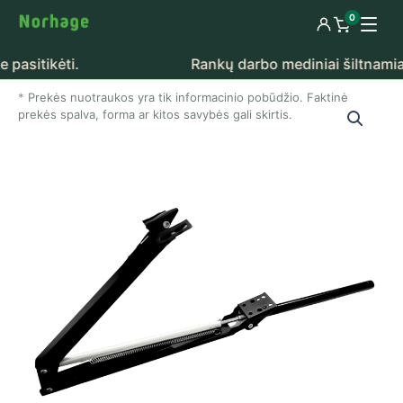
Pereiti prie turinio
0
Prisijungti
Peržiūrėti k
sitikėti.
Rankų darbo mediniai šiltnamiai – 
Prekės nuotraukos yra tik informacinio pobūdžio. Faktinė
prekės spalva, forma ar kitos savybės gali skirtis.