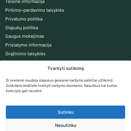
Teisinė informacija
Pirkimo–pardavimo taisyklės
Privatumo politika
Slapukų politika
Saugus mokėjimas
Pristatymo informacija
Grąžinimo taisyklės
Prieinamumo pareiškimas
Tvarkyti sutikimą
Ginčų sprendimas
Ši svetainė naudoja slapukus geresnei naršymo patirčiai užtikrinti.
PRENUMERUOKITE NAUJIENAS
Sutikdami leidžiate tvarkyti naršymo duomenis. Nesutikus kai kurios
funkcijos gali neveikti.
Gaukite naujienas, pasiūlymus ir patarimus tiesiai į el.
paštą.
Sutinku
El. pašto adresas
Prenumeruoti
Nesutinku
Prenumeruodami sutinkate su mūsų
Privatumo politika
.