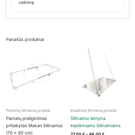
veikimą.
Panašūs produktai
Plieninių šiltnamių priedai
Klasikinių šiltnamių priedai
This product has multiple vari
Pamatų prailginimas
Šiltnamio lentyna
pritaikytas Makan šiltnamiui
klasikiniams šiltnamiams
(70 × 90 cm)
Price range: 27
27,00
€
–
48,00
€