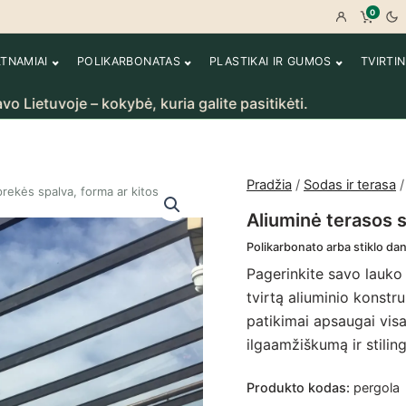
0
Prisijungt
Peržiū
LTNAMIAI
POLIKARBONATAS
PLASTIKAI IR GUMOS
TVIRTI
e – kokybė, kuria galite pasitikėti.
Rankų da
Pradžia
/
Sodas ir terasa
rekės spalva, forma ar kitos
Aliuminė terasos 
Polikarbonato arba stiklo da
Pagerinkite savo lauko
tvirtą aliuminio konstru
patikimai apsaugai visa
ilgaamžiškumą ir stili
Produkto kodas:
pergola