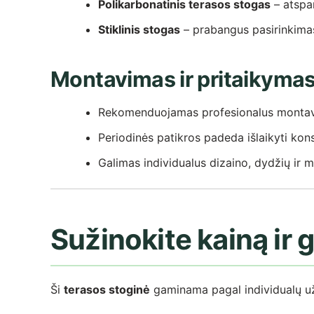
Polikarbonatinis terasos stogas
– atspa
Stiklinis stogas
– prabangus pasirinkimas 
Montavimas ir pritaikyma
Rekomenduojamas profesionalus montavim
Periodinės patikros padeda išlaikyti kon
Galimas individualus dizaino, dydžių ir 
Sužinokite kainą ir 
Ši
terasos stoginė
gaminama pagal individualų už