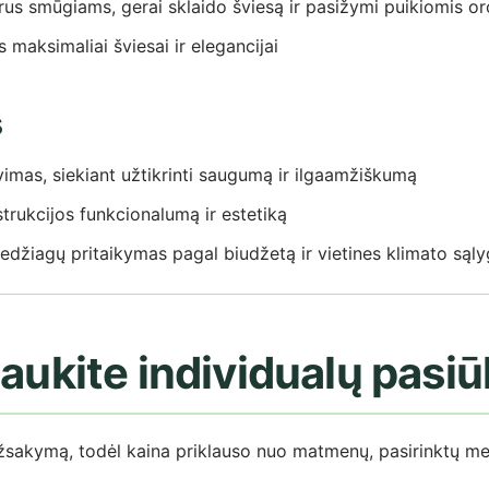
rus smūgiams, gerai sklaido šviesą ir pasižymi puikiomis 
maksimaliai šviesai ir elegancijai
s
as, siekiant užtikrinti saugumą ir ilgaamžiškumą
strukcijos funkcionalumą ir estetiką
medžiagų pritaikymas pagal biudžetą ir vietines klimato sąl
gaukite individualų pasi
sakymą, todėl kaina priklauso nuo matmenų, pasirinktų med