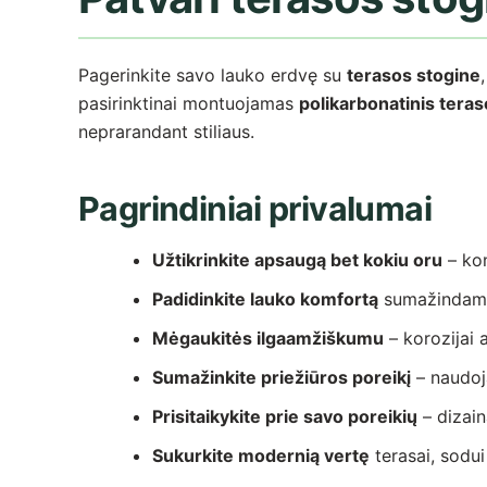
Pagerinkite savo lauko erdvę su
terasos stogine
pasirinktinai montuojamas
polikarbonatinis tera
neprarandant stiliaus.
Pagrindiniai privalumai
Užtikrinkite apsaugą bet kokiu oru
– kon
Padidinkite lauko komfortą
sumažindami t
Mėgaukitės ilgaamžiškumu
– korozijai 
Sumažinkite priežiūros poreikį
– naudoja
Prisitaikykite prie savo poreikių
– dizain
Sukurkite modernią vertę
terasai, sodui