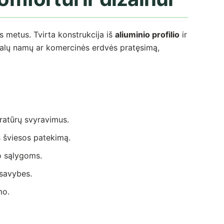
us metus. Tvirta konstrukcija iš
aliuminio profilio
ir
onalų namų ar komercinės erdvės pratęsimą,
eratūrų svyravimus.
s šviesos patekimą.
to sąlygoms.
 savybes.
mo.