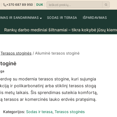
+370 687 89 950
DUK
Ieškoti prekių
i
rėti krepšelį
NIMAS IR SANDARINIMAS
SODAS IR TERASA
IŠPARDAVIMAS
rbo mediniai šiltnamiai – tikra kokybė jūsų kiemui.
/
Terasos stoginės
/ Aliuminė terasos stoginė
stoginė
nga
 erdvę su modernia terasos stogine, kuri sujungia
kciją ir polikarbonatinį arba stiklinį terasos stogą
is metų laikais. Šis sprendimas suteikia komfortą,
ngą terasos ar komercinės lauko erdvės pratęsimą.
Kategorijos:
Sodas ir terasa
,
Terasos stoginės