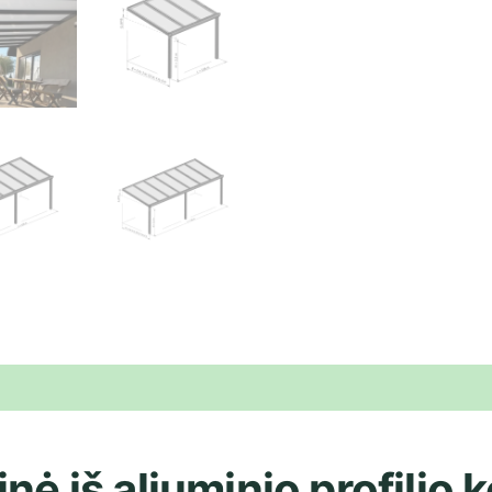
nė iš aliuminio profilio k