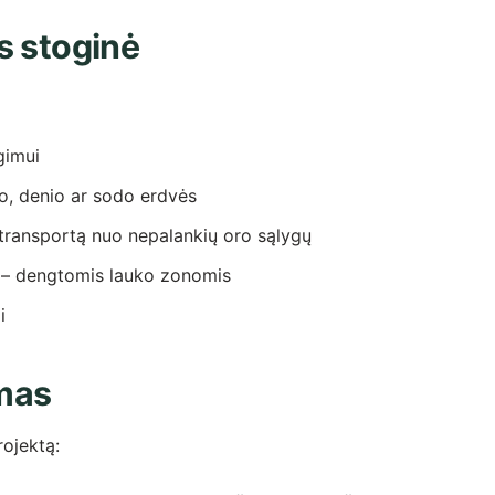
os stoginė
gimui
o, denio ar sodo erdvės
ransportą nuo nepalankių oro sąlygų
 – dengtomis lauko zonomis
i
mas
rojektą: