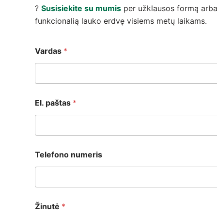
?
Susisiekite su mumis
per užklausos formą arb
funkcionalią lauko erdvę visiems metų laikams.
Vardas
*
El. paštas
*
E
Telefono numeris
l
.
T
e
l
e
Žinutė
*
f