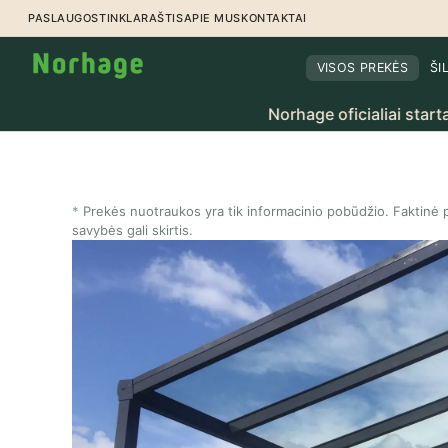
Pereiti prie turinio
PASLAUGOS
TINKLARAŠTIS
APIE MUS
KONTAKTAI
VISOS PREKĖS
ŠI
Norhage oficialiai startavo Lietuvoj
Prekės nuotraukos yra tik informacinio pobūdžio. Faktinė p
savybės gali skirtis.