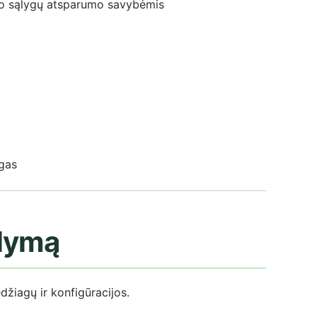
oro sąlygų atsparumo savybėmis
ygas
ūlymą
žiagų ir konfigūracijos.