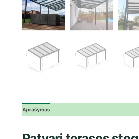
Aprašymas
Atsiliepimai (0)
Patvari terasos stogi