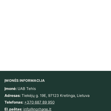
ĮMONĖS INFORMACIJA
Įmonė:
UAB Tehis
Adresas:
Tiekėjų g. 19E, 97123 Kretinga, Lietuva
Telefonas:
+370 687 89 950
El. paštas:
info@norhage.lt