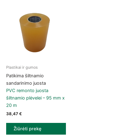
Plastikai ir gumos
Patikima šiltnamio
sandarinimo juosta
PVC remonto juosta
šiltnamio plėvelei – 95 mm x
20 m
38,47
€
Žiūrėti prekę