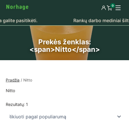
Pereiti prie turinio
0
Prisijungti
Peržiūrėti k
alite pasitikėti.
Rankų darbo mediniai šiltn
Prekės ženklas:
<span>Nitto</span>
Pradžia
/ Nitto
Nitto
Rezultatų: 1